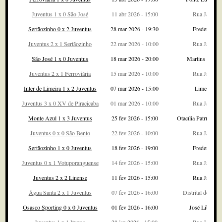
Juventus 1 x 0 São José
11 abr 2026 - 15:00
Rua Javari
Sertãozinho 0 x 2 Juventus
28 mar 2026 - 19:30
Fredericão
Juventus 2 x 1 Sertãozinho
22 mar 2026 - 10:00
Rua Javari
São José 1 x 0 Juventus
18 mar 2026 - 20:00
Martins Pereir
Juventus 2 x 1 Ferroviária
15 mar 2026 - 10:00
Rua Javari
Inter de Limeira 1 x 2 Juventus
07 mar 2026 - 15:00
Limeirão
Juventus 3 x 0 XV de Piracicaba
01 mar 2026 - 10:00
Rua Javari
Monte Azul 1 x 3 Juventus
25 fev 2026 - 15:00
Otacília Patrício A
Juventus 0 x 0 São Bento
22 fev 2026 - 10:00
Rua Javari
Sertãozinho 1 x 0 Juventus
18 fev 2026 - 19:00
Fredericão
Juventus 0 x 1 Votuporanguense
14 fev 2026 - 15:00
Rua Javari
Juventus 2 x 2 Linense
11 fev 2026 - 15:00
Rua Javari
Água Santa 2 x 1 Juventus
07 fev 2026 - 16:00
Distrital do Ina
Osasco Sporting 0 x 0 Juventus
01 fev 2026 - 16:00
José Liberatti