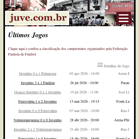
Últimos Jogos
Clique aqui e confira a classificação dos campeonatos organizados pela Federação
Paulista de Futebol
Detalhes do Jogo
Juventus 0 x 1 Primavera
02 ago 2026 - 16:00
Arena Barueri
Juventus 3 x 1 Paulista
26 jul 2026 - 10:00
Pacaembu
Osasco Sporting 0 x 1 Juventus
19 jul 2026 - 11:00
José Liberatti
Ferroviária 1 x 2 Juventus
13 mai 2026 - 19:15
Fonte Luminos
Juventus 0 x 0 Ferroviária
07 mai 2026 - 10:00
Rua Javari
Votuporanguense 0 x 0 Juventus
28 abr 2026 - 20:00
Arena Plinio Ma
Juventus 2 x 1 Votuporanguense
21 abr 2026 - 10:00
Rua Javari
Ferroviária 1 x 0 Juventus
15 abr 2026 - 19:00
Fonte Luminos