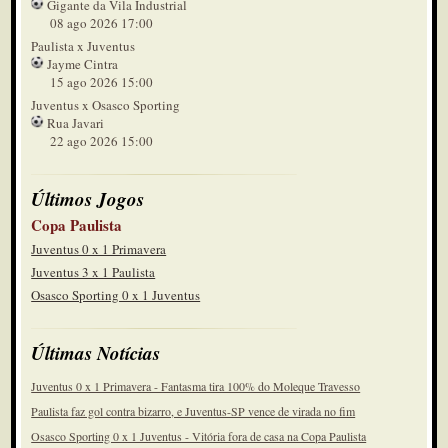
Gigante da Vila Industrial
25'
08 ago 2026 17:00
Passarelli espalma e evita o terceiro
Paulista x Juventus
deles
2º tempo
Jayme Cintra
15 ago 2026 15:00
25'
público: 568 renda: R$ 18420,00
Juventus x Osasco Sporting
2º tempo
Rua Javari
22 ago 2026 15:00
23'
parada para hidratação
2º tempo
Últimos Jogos
22'
Sai Marcelo, entra John Egito
Copa Paulista
2º tempo
Juventus 0 x 1 Primavera
Juventus 3 x 1 Paulista
21'
Juventus muda Sai Keven, entra
Osasco Sporting 0 x 1 Juventus
Canela
2º tempo
19'
Últimas Notícias
Cruzamento na área, atacante chegou
de carrinho no segundo pau e fez
2º tempo
Juventus 0 x 1 Primavera - Fantasma tira 100% do Moleque Travesso
19'
Paulista faz gol contra bizarro, e Juventus-SP vence de virada no fim
GOL DELES! O placar agora é
Juventus 2 X 2 Linense.
Osasco Sporting 0 x 1 Juventus - Vitória fora de casa na Copa Paulista
2º tempo