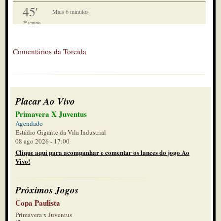
45'
Mais 6 minutos
2º tempo
43'
Edinho pega uma bola que sobrou e
Comentários da Torcida
enfiou um canudo. Goleiro pegou
2º tempo
41'
Escanteio Juventus
2º tempo
Placar Ao Vivo
39'
Edinho chuta e é bloqueado pela zaga
Primavera X Juventus
2º tempo
Agendado
Estádio Gigante da Vila Industrial
38'
Sai Paulinho, entra Daniel Cruz
08 ago 2026 - 17:00
2º tempo
Clique aqui para acompanhar e comentar os lances do jogo Ao
Vivo!
38'
Falta pro Juventus
2º tempo
Próximos Jogos
32'
Copa Paulista
Falta pra eles, mas bateu e voltou
Primavera x Juventus
2º tempo