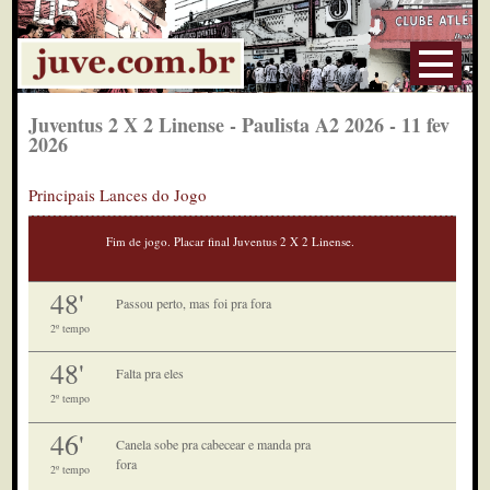
Juventus 2 X 2 Linense - Paulista A2 2026 - 11 fev
2026
Principais Lances do Jogo
Fim de jogo. Placar final Juventus 2 X 2 Linense.
48'
Passou perto, mas foi pra fora
2º tempo
48'
Falta pra eles
2º tempo
46'
Canela sobe pra cabecear e manda pra
fora
2º tempo