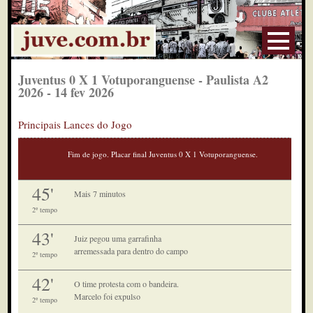
Juventus 0 X 1 Votuporanguense - Paulista A2
2026 - 14 fev 2026
Principais Lances do Jogo
Fim de jogo. Placar final Juventus 0 X 1 Votuporanguense.
45'
Mais 7 minutos
2º tempo
43'
Juiz pegou uma garrafinha
arremessada para dentro do campo
2º tempo
42'
O time protesta com o bandeira.
Marcelo foi expulso
2º tempo