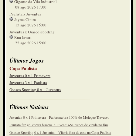
Gigante da Vila Industrial
33'
08 ago 2026 17:00
Entrou Henrique para tentar acordar o
Paulista x Juventus
meio campo Juventino
2º tempo
Jayme Cintra
15 ago 2026 15:00
27'
Substituições no time deles
Juventus x Osasco Sporting
2º tempo
Rua Javari
22 ago 2026 15:00
26'
Escanteio Juventus
2º tempo
Últimos Jogos
24'
Parada para hidratação
Copa Paulista
2º tempo
Juventus 0 x 1 Primavera
Juventus 3 x 1 Paulista
24'
Defesa dorme e permite um chute. Pra
Osasco Sporting 0 x 1 Juventus
fora
2º tempo
20'
Últimas Notícias
Edinho saiu e Eduardo saiu
2º tempo
Juventus 0 x 1 Primavera - Fantasma tira 100% do Moleque Travesso
20'
Paulista faz gol contra bizarro, e Juventus-SP vence de virada no fim
Matheus Leal e Kevin entram
Osasco Sporting 0 x 1 Juventus - Vitória fora de casa na Copa Paulista
2º tempo