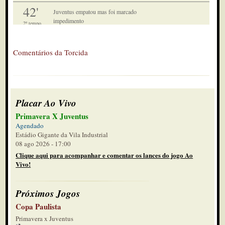
42'
Juventus empatou mas foi marcado
impedimento
2º tempo
41'
Torcida protesta atrás do banco de
Comentários da Torcida
reservas
2º tempo
40'
Saiu Marcelo, entrou John Egito
2º tempo
Placar Ao Vivo
40'
Não deu certo a jogada
Primavera X Juventus
2º tempo
Agendado
Estádio Gigante da Vila Industrial
40'
Falta para o Juventus
08 ago 2026 - 17:00
2º tempo
Clique aqui para acompanhar e comentar os lances do jogo Ao
Vivo!
37'
Público: 1444. Renda: R$ 57695,00
2º tempo
Próximos Jogos
34'
Copa Paulista
Saiu Ferreira para entrar Henrique
Primavera x Juventus
2º tempo