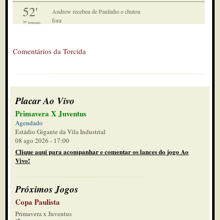
52'
Andrew recebeu de Paulinho e chutou
fora
2º tempo
51'
Mais uma defesa pra Passarelli
Comentários da Torcida
2º tempo
50'
Passarelli fez outra defesa em cima da
linha
2º tempo
Placar Ao Vivo
47'
Romário foi expulso por uma
Primavera X Juventus
cotovelada
2º tempo
Agendado
Estádio Gigante da Vila Industrial
45'
Mais 9 minutos
08 ago 2026 - 17:00
2º tempo
Clique aqui para acompanhar e comentar os lances do jogo Ao
Vivo!
41'
Goleiro agarrou
2º tempo
Próximos Jogos
40'
Copa Paulista
Falta Juventus
Primavera x Juventus
2º tempo