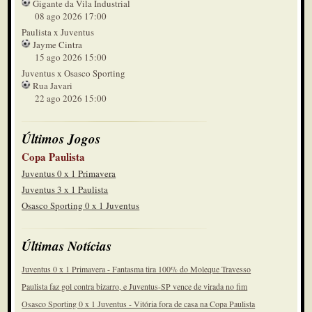
Gigante da Vila Industrial
39'
08 ago 2026 17:00
Cobrança direta. Goleiro agarra
Paulista x Juventus
2º tempo
Jayme Cintra
15 ago 2026 15:00
39'
Falta Juventus
Juventus x Osasco Sporting
2º tempo
Rua Javari
22 ago 2026 15:00
37'
Escanteio na verdade
2º tempo
Últimos Jogos
36'
Chute deles pra fora
Copa Paulista
2º tempo
Juventus 0 x 1 Primavera
Juventus 3 x 1 Paulista
36'
Sai Elkin, entra Edinho
Osasco Sporting 0 x 1 Juventus
2º tempo
32'
Últimas Notícias
Juiz expulsou algum reserva do
Juventus
2º tempo
Juventus 0 x 1 Primavera - Fantasma tira 100% do Moleque Travesso
31'
Paulista faz gol contra bizarro, e Juventus-SP vence de virada no fim
Madison marca mas também é
anulado por impedimento
Osasco Sporting 0 x 1 Juventus - Vitória fora de casa na Copa Paulista
2º tempo