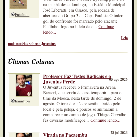
na manhã deste domingo, no Estádio Municipal
José Liberatti, em Osasco, pela rodada de
Futebo...
abertura do Grupo 3 da Copa Paulista.O único
gol do confronto foi marcado pelo atacante
Paulinho, logo no início da e...
Continue
lendo...
Leia
mais notícias sobre o Juventus
Últimas Colunas
Professor Faz Testes Radicais e o
05 ago 2026
Juventus Perde
O Juventus recebeu o Primavera na Arena
Barueri, que serviu de casa temporária para o
time da Mooca, nesta tarde de domingo, 2 de
hamilton
agosto. O torcedor não se sentiu atraído pelo
local e pela peleja, e poucos se animaram a
comparecer ao campo de jogo. Thiago Carvalho
fez diversas modificaçõe...
Continue lendo...
28 jul 2026
Virada no Pacaembu