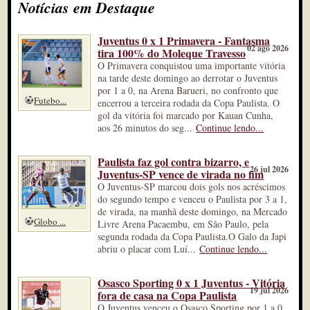
Notícias em Destaque
Juventus 0 x 1 Primavera - Fantasma
02 ago 2026
tira 100% do Moleque Travesso
O Primavera conquistou uma importante vitória
na tarde deste domingo ao derrotar o Juventus
por 1 a 0, na Arena Barueri, no confronto que
Futebo...
encerrou a terceira rodada da Copa Paulista. O
gol da vitória foi marcado por Kauan Cunha,
aos 26 minutos do seg...
Continue lendo...
Paulista faz gol contra bizarro, e
26 jul 2026
Juventus-SP vence de virada no fim
O Juventus-SP marcou dois gols nos acréscimos
do segundo tempo e venceu o Paulista por 3 a 1,
de virada, na manhã deste domingo, na Mercado
Globo ...
Livre Arena Pacaembu, em São Paulo, pela
segunda rodada da Copa Paulista.O Galo da Japi
abriu o placar com Luí...
Continue lendo...
Osasco Sporting 0 x 1 Juventus - Vitória
19 jul 2026
fora de casa na Copa Paulista
O Juventus venceu o Osasco Sporting por 1 a 0