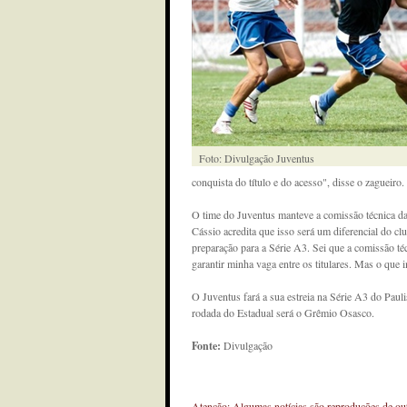
Foto: Divulgação Juventus
conquista do título e do acesso", disse o zagueiro.
O time do Juventus manteve a comissão técnica da
Cássio acredita que isso será um diferencial do cl
preparação para a Série A3. Sei que a comissão té
garantir minha vaga entre os titulares. Mas o que i
O Juventus fará a sua estreia na Série A3 do Paul
rodada do Estadual será o Grêmio Osasco.
Fonte:
Divulgação
Atenção: Algumas notícias são reproduções de outr