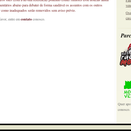
Pau
mentários abaixo para debater de forma saudável os assuntos com os outros
ven
car como inadequados serão removidos sem aviso prévio.
Osa
cas
favor, entre em
contato
conosco.
Parc
Quer apoi
conosco.