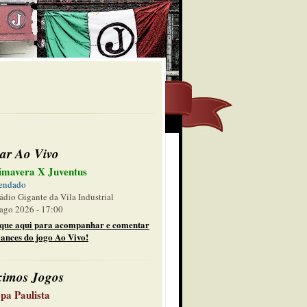
ar Ao Vivo
imavera X Juventus
endado
ádio Gigante da Vila Industrial
ago 2026 - 17:00
ique aqui para acompanhar e comentar
lances do jogo Ao Vivo!
ximos Jogos
pa Paulista