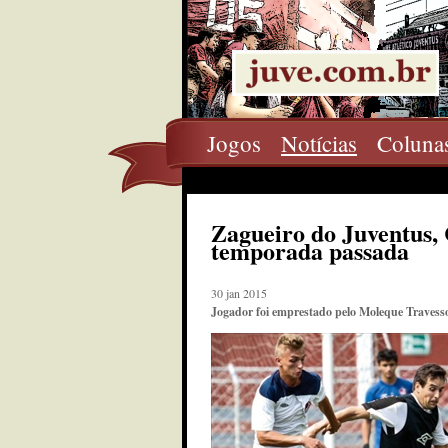
Jogos
Notícias
Coluna
Zagueiro do Juventus,
temporada passada
30 jan 2015
Jogador foi emprestado pelo Moleque Travesso