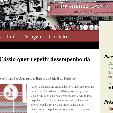
s
Links
Viagens
Contato
Plac
 Cássio quer repetir desempenho da
Pr
Ag
Est
08 
 ao União São João para a disputa da Série B do Paulistão
Cl
Após se destacar na campanha do União São João na
os 
Série B do Paulistão em 2014, o jovem zagueiro
Cássio (na foto, à direita) retornou ao Juventus para
disputar a Série A3 do Campeonato Paulista deste
Pró
ano. O jogador foi alvo de importantes clubes
Co
paulistas que disputam as principais divisões dos