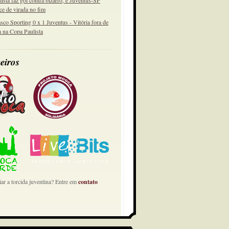
lista faz gol contra bizarro, e Juventus-SP
ce de virada no fim
sco Sporting 0 x 1 Juventus - Vitória fora de
a na Copa Paulista
eiros
ar a torcida juventina? Entre em
contato