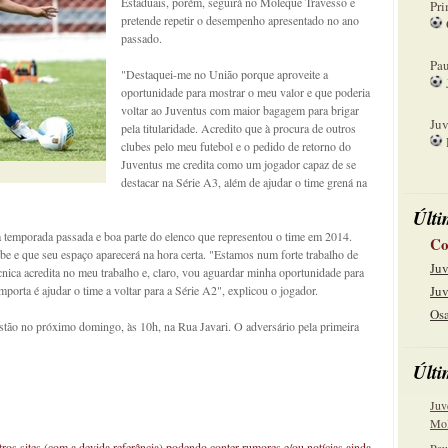
Estaduais, porém, seguirá no Moleque Travesso e
Pri
pretende repetir o desempenho apresentado no ano
passado.
08
Pau
"Destaquei-me no União porque aproveite a
oportunidade para mostrar o meu valor e que poderia
15
voltar ao Juventus com maior bagagem para brigar
Juv
pela titularidade. Acredito que à procura de outros
clubes pelo meu futebol e o pedido de retorno do
22
Juventus me credita como um jogador capaz de se
destacar na Série A3, além de ajudar o time grená na
Últi
 temporada passada e boa parte do elenco que representou o time em 2014.
Co
ube e que seu espaço aparecerá na hora certa. "Estamos num forte trabalho de
Juv
cnica acredita no meu trabalho e, claro, vou aguardar minha oportunidade para
mporta é ajudar o time a voltar para a Série A2", explicou o jogador.
Juv
Osa
istão no próximo domingo, às 10h, na Rua Javari. O adversário pela primeira
Últi
Juv
Mol
os sites (com a devida referência) podendo conter rumores e/ou notícias ainda