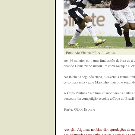
Foto: Alê Vianna / C. A. Juventus
aos 14 minutos com uma finalização de fora da ár
quando Danielzinho matou um contra-ataque e le
No início da segunda etapa, o Juventus tentou tira
certo mais uma vez, e Maikinho marcou o segundo
A Copa Paulista é a última chance para os clubes
vencedor da competição escolhe a Copa do Brasil o
Fonte:
Globo Esporte
Atenção: Algumas notícias são reproduções de outr
não divulgadas pelo clube. Utilize o espaço de co