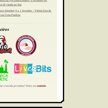
lista faz gol contra bizarro, e Juventus-SP
ce de virada no fim
sco Sporting 0 x 1 Juventus - Vitória fora de
a na Copa Paulista
eiros
ar a torcida juventina? Entre em
contato