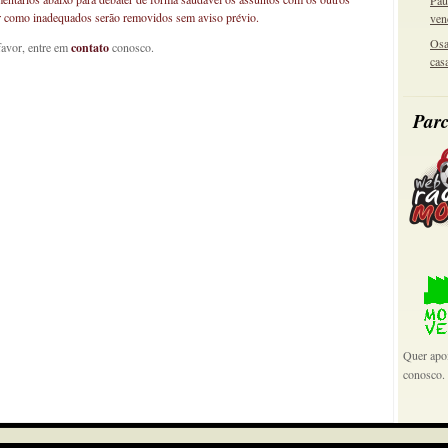
Pau
car como inadequados serão removidos sem aviso prévio.
ven
Osa
favor, entre em
contato
conosco.
cas
Parc
Quer apoi
conosco.