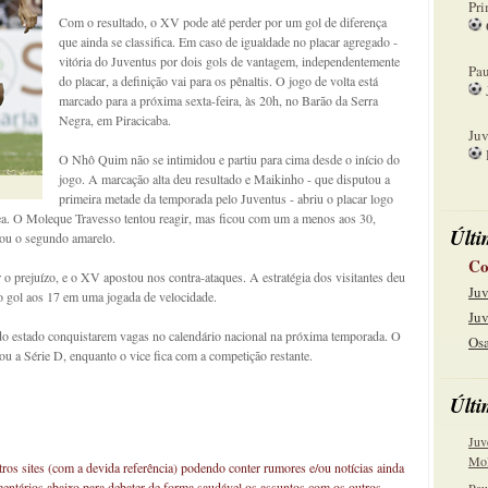
Pri
Com o resultado, o XV pode até perder por um gol de diferença
que ainda se classifica. Em caso de igualdade no placar agregado -
08
vitória do Juventus por dois gols de vantagem, independentemente
Pau
do placar, a definição vai para os pênaltis. O jogo de volta está
marcado para a próxima sexta-feira, às 20h, no Barão da Serra
15
Negra, em Piracicaba.
Juv
O Nhô Quim não se intimidou e partiu para cima desde o início do
22
jogo. A marcação alta deu resultado e Maikinho - que disputou a
primeira metade da temporada pelo Juventus - abriu o placar logo
ea. O Moleque Travesso tentou reagir, mas ficou com um a menos aos 30,
Últi
vou o segundo amarelo.
Co
r o prejuízo, e o XV apostou nos contra-ataques. A estratégia dos visitantes deu
Juv
 gol aos 17 em uma jogada de velocidade.
Juv
 do estado conquistarem vagas no calendário nacional na próxima temporada. O
Osa
u a Série D, enquanto o vice fica com a competição restante.
Últi
Juv
Mol
os sites (com a devida referência) podendo conter rumores e/ou notícias ainda
mentários abaixo para debater de forma saudável os assuntos com os outros