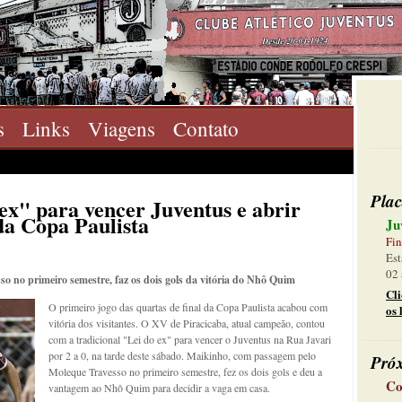
s
Links
Viagens
Contato
Plac
ex" para vencer Juventus e abrir
da Copa Paulista
Ju
Fin
Est
02 
 no primeiro semestre, faz os dois gols da vitória do Nhô Quim
Cl
O primeiro jogo das quartas de final da Copa Paulista acabou com
os 
vitória dos visitantes. O XV de Piracicaba, atual campeão, contou
com a tradicional "Lei do ex" para vencer o Juventus na Rua Javari
por 2 a 0, na tarde deste sábado. Maikinho, com passagem pelo
Pró
Moleque Travesso no primeiro semestre, fez os dois gols e deu a
Co
vantagem ao Nhô Quim para decidir a vaga em casa.