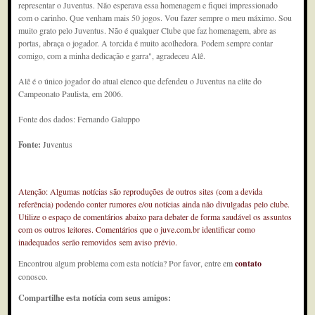
representar o Juventus. Não esperava essa homenagem e fiquei impressionado
com o carinho. Que venham mais 50 jogos. Vou fazer sempre o meu máximo. Sou
muito grato pelo Juventus. Não é qualquer Clube que faz homenagem, abre as
portas, abraça o jogador. A torcida é muito acolhedora. Podem sempre contar
comigo, com a minha dedicação e garra", agradeceu Alê.
Alê é o único jogador do atual elenco que defendeu o Juventus na elite do
Campeonato Paulista, em 2006.
Fonte dos dados: Fernando Galuppo
Fonte:
Juventus
Atenção: Algumas notícias são reproduções de outros sites (com a devida
referência) podendo conter rumores e/ou notícias ainda não divulgadas pelo clube.
Utilize o espaço de comentários abaixo para debater de forma saudável os assuntos
com os outros leitores. Comentários que o juve.com.br identificar como
inadequados serão removidos sem aviso prévio.
Encontrou algum problema com esta notícia? Por favor, entre em
contato
conosco.
Compartilhe esta notícia com seus amigos: