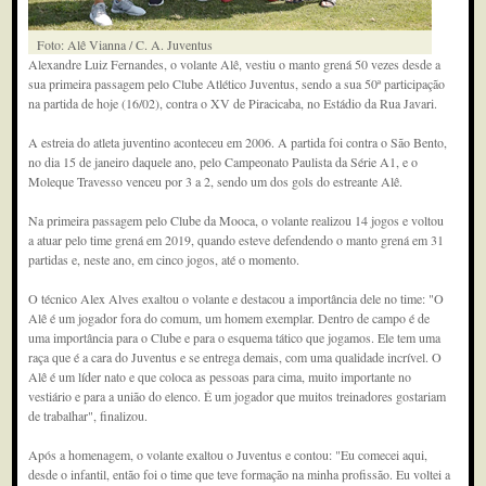
Foto: Alê Vianna / C. A. Juventus
Alexandre Luiz Fernandes, o volante Alê, vestiu o manto grená 50 vezes desde a
sua primeira passagem pelo Clube Atlético Juventus, sendo a sua 50ª participação
na partida de hoje (16/02), contra o XV de Piracicaba, no Estádio da Rua Javari.
A estreia do atleta juventino aconteceu em 2006. A partida foi contra o São Bento,
no dia 15 de janeiro daquele ano, pelo Campeonato Paulista da Série A1, e o
Moleque Travesso venceu por 3 a 2, sendo um dos gols do estreante Alê.
Na primeira passagem pelo Clube da Mooca, o volante realizou 14 jogos e voltou
a atuar pelo time grená em 2019, quando esteve defendendo o manto grená em 31
partidas e, neste ano, em cinco jogos, até o momento.
O técnico Alex Alves exaltou o volante e destacou a importância dele no time: "O
Alê é um jogador fora do comum, um homem exemplar. Dentro de campo é de
uma importância para o Clube e para o esquema tático que jogamos. Ele tem uma
raça que é a cara do Juventus e se entrega demais, com uma qualidade incrível. O
Alê é um líder nato e que coloca as pessoas para cima, muito importante no
vestiário e para a união do elenco. É um jogador que muitos treinadores gostariam
de trabalhar", finalizou.
Após a homenagem, o volante exaltou o Juventus e contou: "Eu comecei aqui,
desde o infantil, então foi o time que teve formação na minha profissão. Eu voltei a