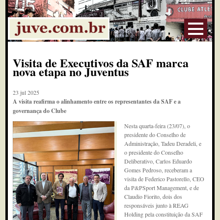
Visita de Executivos da SAF marca
nova etapa no Juventus
23 jul 2025
A visita reafirma o alinhamento entre os representantes da SAF e a
governança do Clube
Nesta quarta-feira (23/07), o
presidente do Conselho de
Administração, Tadeu Deradeli, e
o presidente do Conselho
Deliberativo, Carlos Eduardo
Gomes Pedroso, receberam a
visita de Federico Pastorello, CEO
da P&PSport Management, e de
Claudio Fiorito, dois dos
responsáveis junto à REAG
Holding pela constituição da SAF