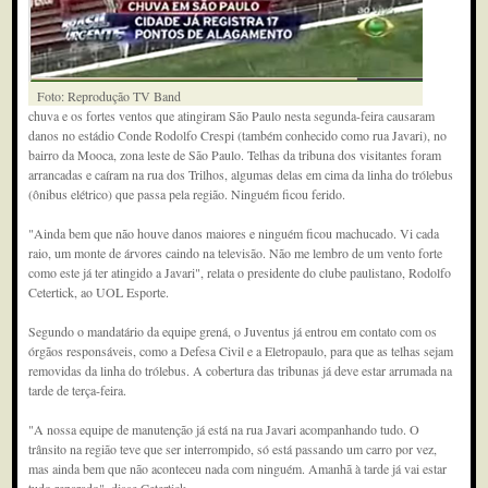
Foto: Reprodução TV Band
chuva e os fortes ventos que atingiram São Paulo nesta segunda-feira causaram
danos no estádio Conde Rodolfo Crespi (também conhecido como rua Javari), no
bairro da Mooca, zona leste de São Paulo. Telhas da tribuna dos visitantes foram
arrancadas e caíram na rua dos Trilhos, algumas delas em cima da linha do trólebus
(ônibus elétrico) que passa pela região. Ninguém ficou ferido.
"Ainda bem que não houve danos maiores e ninguém ficou machucado. Vi cada
raio, um monte de árvores caindo na televisão. Não me lembro de um vento forte
como este já ter atingido a Javari", relata o presidente do clube paulistano, Rodolfo
Cetertick, ao UOL Esporte.
Segundo o mandatário da equipe grená, o Juventus já entrou em contato com os
órgãos responsáveis, como a Defesa Civil e a Eletropaulo, para que as telhas sejam
removidas da linha do trólebus. A cobertura das tribunas já deve estar arrumada na
tarde de terça-feira.
"A nossa equipe de manutenção já está na rua Javari acompanhando tudo. O
trânsito na região teve que ser interrompido, só está passando um carro por vez,
mas ainda bem que não aconteceu nada com ninguém. Amanhã à tarde já vai estar