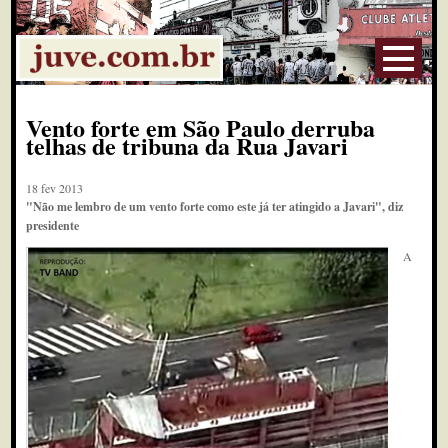
Vento forte em São Paulo derruba
telhas de tribuna da Rua Javari
18 fev 2013
"Não me lembro de um vento forte como este já ter atingido a Javari", diz
presidente
A