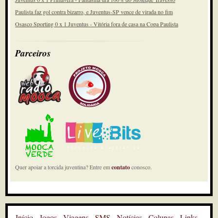
Paulista faz gol contra bizarro, e Juventus-SP vence de virada no fim
Osasco Sporting 0 x 1 Juventus - Vitória fora de casa na Copa Paulista
Parceiros
Quer apoiar a torcida juventina? Entre em
contato
conosco.
Início
Jogos
Viagens
SMS
Notícias
Colunas
Links