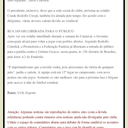
tudo reparado", disse Cetertick.
O presidente, inclusive, disse que a sede social do clube, próxima ao estádio
Conde Rodolfo Crespi, também foi afetada pelo tempo. De acordo com o
dirigentes, várias árvores caíram devido ao vendaval.
RUA JAVARI LIBERADA PARA O PÚBLICO
Após ver seu estádio interditado durante a semana do Carnaval, o Juventus
conseguiu alvará para voltar a jogar com portões abertos. Segundo Rodolfo
Cetertick, a Promotoria e a Federação Paulista já liberaram a entrada do público
para a partida contra o Grêmio Osasco, nesta quarta, às 15h (horário de Brasília),
pela Série A2 do Paulistão.
"É importantíssimo que a torcida venha, pois precisamos da vitória de qualquer
jeito", pediu o cartola. A equipe está em 12º lugar no campeonato, com nove
pontos em oito jogos. Somente os oito melhores vão para a próxima fase e brigam
pelo acesso à elite do futebol estadual.
Fonte:
UOL Esporte
Atenção: Algumas notícias são reproduções de outros sites (com a devida
referência) podendo conter rumores e/ou notícias ainda não divulgadas pelo clube.
Utilize o espaço de comentários abaixo para debater de forma saudável os assuntos
com os outros leitores. Comentários que o juve.com.br identificar como