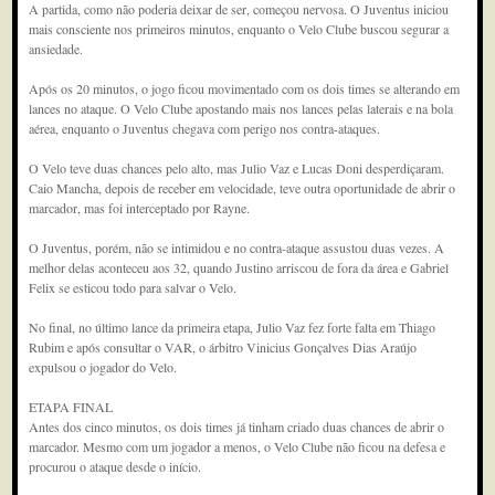
A partida, como não poderia deixar de ser, começou nervosa. O Juventus iniciou
mais consciente nos primeiros minutos, enquanto o Velo Clube buscou segurar a
ansiedade.
Após os 20 minutos, o jogo ficou movimentado com os dois times se alterando em
lances no ataque. O Velo Clube apostando mais nos lances pelas laterais e na bola
aérea, enquanto o Juventus chegava com perigo nos contra-ataques.
O Velo teve duas chances pelo alto, mas Julio Vaz e Lucas Doni desperdiçaram.
Caio Mancha, depois de receber em velocidade, teve outra oportunidade de abrir o
marcador, mas foi interceptado por Rayne.
O Juventus, porém, não se intimidou e no contra-ataque assustou duas vezes. A
melhor delas aconteceu aos 32, quando Justino arriscou de fora da área e Gabriel
Felix se esticou todo para salvar o Velo.
No final, no último lance da primeira etapa, Julio Vaz fez forte falta em Thiago
Rubim e após consultar o VAR, o árbitro Vinicius Gonçalves Dias Araújo
expulsou o jogador do Velo.
ETAPA FINAL
Antes dos cinco minutos, os dois times já tinham criado duas chances de abrir o
marcador. Mesmo com um jogador a menos, o Velo Clube não ficou na defesa e
procurou o ataque desde o início.