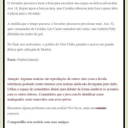
O Juventus procurava tocar a bola para encontrar um espaço na defesa adversária.
Aos 18, Rayne alçou a bola na área, mas Cesinha cabeceou para fora e quase abru
o placar para o Juventus.
A medida que o tempo passava, o Juventus procurava pressionar mais. Aos 32,
após cruzamento de Cesinha, Léo Castro emendou um voleio, mas Gabriel Félix
defendeu no centro do gol.
No final, nos acréscimos, o goleiro do Velo Clube garantiu o acesso em grande
defesa após cabeçada de Marlon.
Fonte:
Futebol Interior
Atenção: Algumas notícias são reproduções de outros sites (com a devida
referência) podendo conter rumores e/ou notícias ainda não divulgadas pelo clube.
Utilize o espaço de comentários abaixo para debater de forma saudável os assuntos
com os outros leitores. Comentários que o juve.com.br identificar como
inadequados serão removidos sem aviso prévio.
Encontrou algum problema com esta notícia? Por favor, entre em
contato
conosco.
Compartilhe esta notícia com seus amigos: