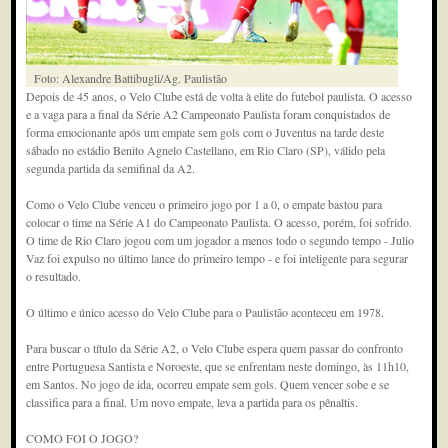
Foto: Alexandre Battibugli/Ag. Paulistão
Depois de 45 anos, o Velo Clube está de volta à elite do futebol paulista. O acesso
e a vaga para a final da Série A2 Campeonato Paulista foram conquistados de
forma emocionante após um empate sem gols com o Juventus na tarde deste
sábado no estádio Benito Agnelo Castellano, em Rio Claro (SP), válido pela
segunda partida da semifinal da A2.
Como o Velo Clube venceu o primeiro jogo por 1 a 0, o empate bastou para
colocar o time na Série A1 do Campeonato Paulista. O acesso, porém, foi sofrido.
O time de Rio Claro jogou com um jogador a menos todo o segundo tempo - Julio
Vaz foi expulso no último lance do primeiro tempo - e foi inteligente para segurar
o resultado.
O último e único acesso do Velo Clube para o Paulistão aconteceu em 1978.
Para buscar o título da Série A2, o Velo Clube espera quem passar do confronto
entre Portuguesa Santista e Noroeste, que se enfrentam neste domingo, às 11h10,
em Santos. No jogo de ida, ocorreu empate sem gols. Quem vencer sobe e se
classifica para a final. Um novo empate, leva a partida para os pênaltis.
COMO FOI O JOGO?