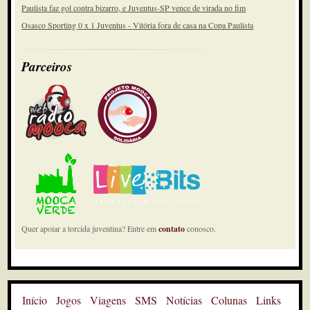
Paulista faz gol contra bizarro, e Juventus-SP vence de virada no fim
Osasco Sporting 0 x 1 Juventus - Vitória fora de casa na Copa Paulista
Parceiros
Quer apoiar a torcida juventina? Entre em
contato
conosco.
Início
Jogos
Viagens
SMS
Notícias
Colunas
Links