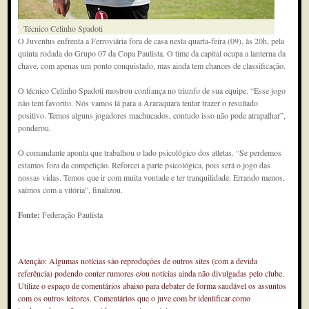
Técnico Celinho Spadoti
O Juventus enfrenta a Ferroviária fora de casa nesta quarta-feira (09), às 20h, pela
quinta rodada do Grupo 07 da Copa Paulista. O time da capital ocupa a lanterna da
chave, com apenas um ponto conquistado, mas ainda tem chances de classificação.
O técnico Celinho Spadoti mostrou confiança no triunfo de sua equipe. “Esse jogo
não tem favorito. Nós vamos lá para a Araraquara tentar trazer o resultado
positivo. Temos alguns jogadores machucados, contudo isso não pode atrapalhar”,
ponderou.
O comandante aponta que trabalhou o lado psicológico dos atletas. “Se perdemos
estamos fora da competição. Reforcei a parte psicológica, pois será o jogo das
nossas vidas. Temos que ir com muita vontade e ter tranquilidade. Errando menos,
saímos com a vitória”, finalizou.
Fonte:
Federação Paulista
Atenção: Algumas notícias são reproduções de outros sites (com a devida
referência) podendo conter rumores e/ou notícias ainda não divulgadas pelo clube.
Utilize o espaço de comentários abaixo para debater de forma saudável os assuntos
com os outros leitores. Comentários que o juve.com.br identificar como