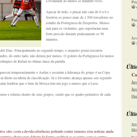
a rivalidade ao menos se mantêm vivos.
Pri
Apesar de tudo, o placar não saiu do 0 a 0 e
08
frustrou os pouco mais de 1.500 torcedores no
Pau
estádio da Portuguesa de Desportos. Menos
mal para os visitantes, que suportaram uma
15
forte pressão durante praticamente os 90
Juv
minutos.
22
dré Dias. Principalmente no segundo tempo, o arqueiro grená executou
eandro, do outro lado, não deixou por menos. O goleiro da Portuguesa foi menos
olímpico de Rafael no último lance da partida.
Últi
trapassou temporariamente o Audax e assumiu a liderança do grupo 4 na Copa
Co
al direto na tabela de classificação. Já o Juventus alcança apenas seu segundo
Juv
ortante lembrar que o time da Mooca tem um jogo a menos que a Lusa.
Juv
turno e returno dentro de seus grupos, sendo que os quatro primeiros de cada
Osa
Últi
Juv
Mol
os sites (com a devida referência) podendo conter rumores e/ou notícias ainda
mentários abaixo para debater de forma saudável os assuntos com os outros