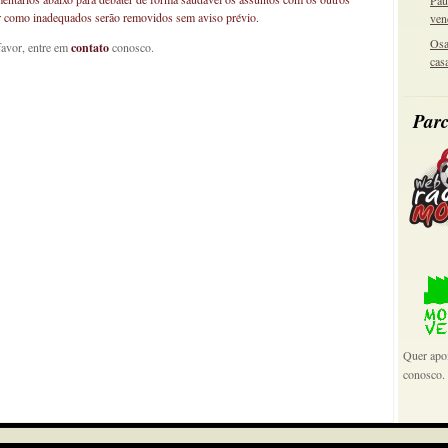
Pau
car como inadequados serão removidos sem aviso prévio.
ven
Osa
favor, entre em
contato
conosco.
cas
Parc
Quer apoi
conosco.