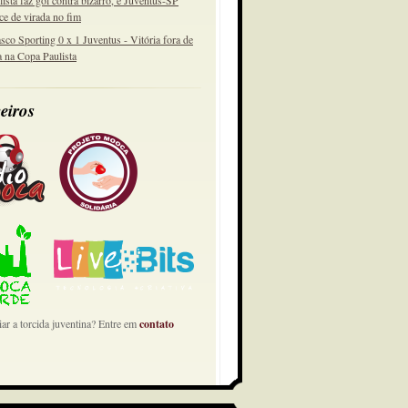
lista faz gol contra bizarro, e Juventus-SP
ce de virada no fim
sco Sporting 0 x 1 Juventus - Vitória fora de
a na Copa Paulista
eiros
ar a torcida juventina? Entre em
contato