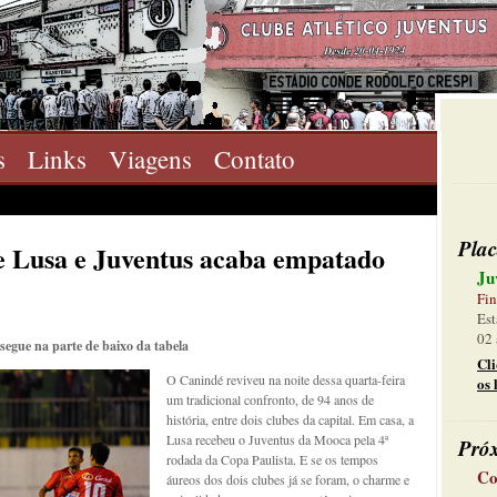
s
Links
Viagens
Contato
Plac
re Lusa e Juventus acaba empatado
Ju
Fin
Est
02 
segue na parte de baixo da tabela
Cl
O Canindé reviveu na noite dessa quarta-feira
os 
um tradicional confronto, de 94 anos de
história, entre dois clubes da capital. Em casa, a
Lusa recebeu o Juventus da Mooca pela 4ª
Pró
rodada da Copa Paulista. E se os tempos
Co
áureos dos dois clubes já se foram, o charme e