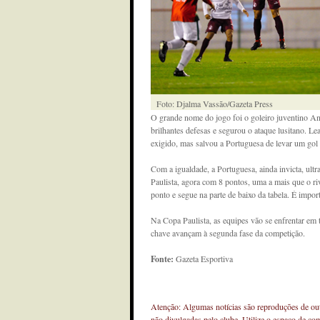
Foto: Djalma Vassão/Gazeta Press
O grande nome do jogo foi o goleiro juventino An
brilhantes defesas e segurou o ataque lusitano. L
exigido, mas salvou a Portuguesa de levar um gol 
Com a igualdade, a Portuguesa, ainda invicta, ul
Paulista, agora com 8 pontos, uma a mais que o riv
ponto e segue na parte de baixo da tabela. É imp
Na Copa Paulista, as equipes vão se enfrentar em 
chave avançam à segunda fase da competição.
Fonte:
Gazeta Esportiva
Atenção: Algumas notícias são reproduções de outr
não divulgadas pelo clube. Utilize o espaço de co