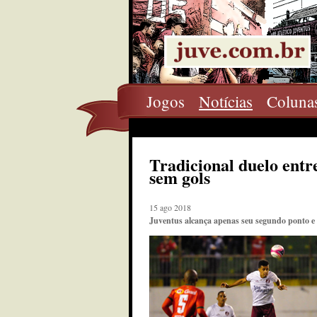
Jogos
Notícias
Coluna
Tradicional duelo ent
sem gols
15 ago 2018
Juventus alcança apenas seu segundo ponto e 