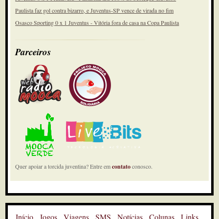
Paulista faz gol contra bizarro, e Juventus-SP vence de virada no fim
Osasco Sporting 0 x 1 Juventus - Vitória fora de casa na Copa Paulista
Parceiros
Quer apoiar a torcida juventina? Entre em
contato
conosco.
Início
Jogos
Viagens
SMS
Notícias
Colunas
Links