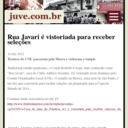
Rua Javari é vistoriada para receber
seleções
10 dez 2012
Técnicos do COL passaram pela Mooca e visitaram o templo
Tradicional estádio paulistano, o Conde Rodolfo Crespi, mais conhecido como
"Rua Javari", casa do Clube Atlético Juventus, foi vistoriado neste domingo pelo
Comitê Organizador Local (COL). O estádio na Mooca, zona leste de São Paulo, é
um dos que concorrem para receber seleções em preparação para a Copa do
Mundo de 2014...
Continue lendo está notícia no site: FI
http://www.futebolinterior.com.br/clube/juventus-
sp/247052+Casa_de_time_do_Paulista_A2_e_vistoriada_para_receber_selecoes_da_Cop
Atenção: Algumas notícias são reproduções de outros sites (com a devida