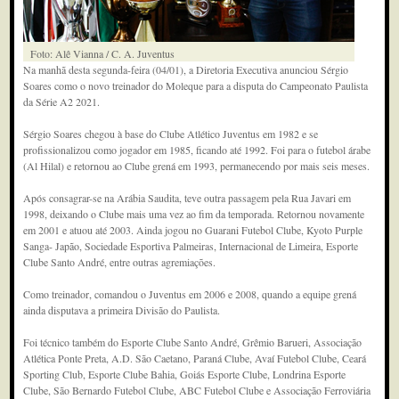
Foto: Alê Vianna / C. A. Juventus
Na manhã desta segunda-feira (04/01), a Diretoria Executiva anunciou Sérgio
Soares como o novo treinador do Moleque para a disputa do Campeonato Paulista
da Série A2 2021.
Sérgio Soares chegou à base do Clube Atlético Juventus em 1982 e se
profissionalizou como jogador em 1985, ficando até 1992. Foi para o futebol árabe
(Al Hilal) e retornou ao Clube grená em 1993, permanecendo por mais seis meses.
Após consagrar-se na Arábia Saudita, teve outra passagem pela Rua Javari em
1998, deixando o Clube mais uma vez ao fim da temporada. Retornou novamente
em 2001 e atuou até 2003. Ainda jogou no Guarani Futebol Clube, Kyoto Purple
Sanga- Japão, Sociedade Esportiva Palmeiras, Internacional de Limeira, Esporte
Clube Santo André, entre outras agremiações.
Como treinador, comandou o Juventus em 2006 e 2008, quando a equipe grená
ainda disputava a primeira Divisão do Paulista.
Foi técnico também do Esporte Clube Santo André, Grêmio Barueri, Associação
Atlética Ponte Preta, A.D. São Caetano, Paraná Clube, Avaí Futebol Clube, Ceará
Sporting Club, Esporte Clube Bahia, Goiás Esporte Clube, Londrina Esporte
Clube, São Bernardo Futebol Clube, ABC Futebol Clube e Associação Ferroviária