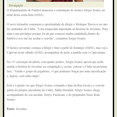
Divulgação
O Departamento de Futebol anunciou a contratação do técnico Sérgio Soares na
noite desta sexta-feira (02/02).
O novo treinador comemora a oportunidade de dirigir o Moleque Travesso no ano
do centenário do Clube. "Uma temporada importante na história do Juventus. Para
mim é um privilégio porque foi ali que comecei minha caminhada dentro do
futebol e isso me faz aceitar o convite", comentou Sergio Soares.
O técnico juventino começa a dirigir o time a partir de domingo (04/02), mas vai a
Capivari neste sábado (03/02) acompanhar de perto a partida com o Capivariano.
Na 13ª colocação da tabela, com quatro pontos, Sérgio Soares aposta que pode
mudar a história do Juventus na competição e, assim, colocar o Clube na próxima
fase. "Vendo o grupo de jogadores, vi que podemos brigar por uma classificação
e, depois, será outra etapa".
Esta é a quarta vez que Sérgio Soares comanda o time da Rua Javari e o convite
partiu do próprio presidente do Clube, Tadeu Deradeli. Sérgio Soares chega
acompanhado do seu auxiliar, Denys Facincani, e do preparador físico Kaio
Soares.
Fonte:
Juventus