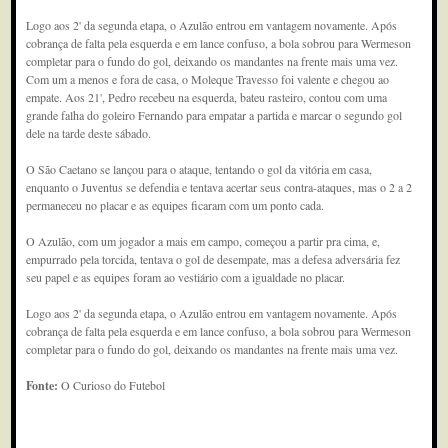
Logo aos 2' da segunda etapa, o Azulão entrou em vantagem novamente. Após
cobrança de falta pela esquerda e em lance confuso, a bola sobrou para Wermeson
completar para o fundo do gol, deixando os mandantes na frente mais uma vez.
Com um a menos e fora de casa, o Moleque Travesso foi valente e chegou ao
empate. Aos 21', Pedro recebeu na esquerda, bateu rasteiro, contou com uma
grande falha do goleiro Fernando para empatar a partida e marcar o segundo gol
dele na tarde deste sábado.
O São Caetano se lançou para o ataque, tentando o gol da vitória em casa,
enquanto o Juventus se defendia e tentava acertar seus contra-ataques, mas o 2 a 2
permaneceu no placar e as equipes ficaram com um ponto cada.
O Azulão, com um jogador a mais em campo, começou a partir pra cima, e,
empurrado pela torcida, tentava o gol de desempate, mas a defesa adversária fez
seu papel e as equipes foram ao vestiário com a igualdade no placar.
Logo aos 2' da segunda etapa, o Azulão entrou em vantagem novamente. Após
cobrança de falta pela esquerda e em lance confuso, a bola sobrou para Wermeson
completar para o fundo do gol, deixando os mandantes na frente mais uma vez.
Fonte:
O Curioso do Futebol