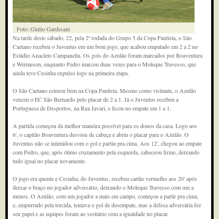
Foto: Giulio Gardesani
Na tarde deste sábado, 22, pela 2ª rodada do Grupo 5 da Copa Paulista, o São
Caetano recebeu o Juventus em um bom jogo, que acabou empatado em 2 a 2 no
Estádio Anacleto Campanella. Os gols do Azulão foram marcados por Boaventura
e Wermeson, enquanto Pedro marcou duas vezes para o Moleque Travesso, que
ainda teve Cesinha expulso logo na primeira etapa.
O São Caetano estreou bem na Copa Paulista. Mesmo como visitante, o Azulão
venceu o EC São Bernardo pelo placar de 2 a 1. Já o Juventus recebeu a
Portuguesa de Desportos, na Rua Javari, e ficou no empate em 1 a 1.
A partida começou da melhor maneira possível para os donos da casa. Logo aos
6', o capitão Boaventura desviou de cabeça e abriu o placar para o Azulão. O
Juventus não se intimidou com o gol e partiu pra cima. Aos 12', chegou ao empate
com Pedro, que, após ótimo cruzamento pela esquerda, cabeceou firme, deixando
tudo igual no placar novamente.
O jogo era quente e Cesinha, do Juventus, recebeu cartão vermelho aos 20' após
deixar o braço no jogador adversário, deixando o Moleque Travesso com um a
menos. O Azulão, com um jogador a mais em campo, começou a partir pra cima,
e, empurrado pela torcida, tentava o gol de desempate, mas a defesa adversária fez
seu papel e as equipes foram ao vestiário com a igualdade no placar.