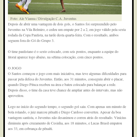
Foto: Ale Vianna / Divulgação C.A. Juventus
Depois de abrir uma vantagem de dois gols, o Santos foi surpreendido pelo
Juventus na Vila Belmiro, e cedeu um empate por 2 a 2, em jogo válido pela sexta
rodada da Copa Paulista, na tarde desta quarta-feira. Com o resultado, ambos
seguem fora do G4 do Grupo 3.
O time paulistano é o sexto colocado, com seis pontos, enquanto a equipe do
litoral aparece logo abaixo, na sétima colocação, com cinco pontos.
O JOGO
O Santos começou o jogo com mais iniciativa, mas teve algumas dificuldades para
passar pela defesa do Juventus. Então, aos 31 minutos, conseguiu abrir o placar,
quando Diego Pituca recebeu na área e bateu colocado para balançar a rede.
Depois disso, o time da casa teve chance de ampliar antes do intervalo, mas não
aproveitou.
Logo no início do segundo tempo, o segundo gol saiu. Com apenas um minuto de
bola rolando, o juiz marcou pênalti e Diego Cardoso converteu. Apesar da boa
vantagem santista, o Juventus não desanimou e correu atrás do resultado. Vinícius
diminuiu após cruzamento de Cesinha, aos 18 minutos, e Lucas Brasil empatou
aos 33, em cobrança de pênalti.