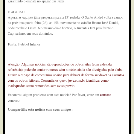
garantindo o empate no apagar das luzes.
E AGORA?
Agora, as equipes já se preparam para a 13ª rodada. O Santo André volta a campo
na próxima quarta-feira (26), às 15h, novamente no estádio Bruno José Daniel,
onde recebe o Oeste. No mesmo dia e horário, o Juventus terá pela frente o
Capivariano, em seus domínios.
Fonte:
Futebol Interior
Atenção: Algumas notícias são reproduções de outros sites (com a devida
referência) podendo conter rumores e/ou notícias ainda não divulgadas pelo clube.
Utilize o espaço de comentários abaixo para debater de forma saudável os assuntos
com os outros leitores. Comentários que o juve.com.br identificar como
inadequados serão removidos sem aviso prévio.
Encontrou algum problema com esta notícia? Por favor, entre em
contato
conosco.
Compartilhe esta notícia com seus amigos: