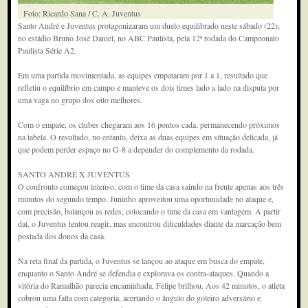
Foto: Ricardo Sana / C. A. Juventus
Santo André e Juventus protagonizaram um duelo equilibrado neste sábado (22),
no estádio Bruno José Daniel, no ABC Paulista, pela 12ª rodada do Campeonato
Paulista Série A2.
Em uma partida movimentada, as equipes empataram por 1 a 1, resultado que
refletiu o equilíbrio em campo e manteve os dois times lado a lado na disputa por
uma vaga no grupo dos oito melhores.
Com o empate, os clubes chegaram aos 16 pontos cada, permanecendo próximos
na tabela. O resultado, no entanto, deixa as duas equipes em situação delicada, já
que podem perder espaço no G-8 a depender do complemento da rodada.
SANTO ANDRÉ X JUVENTUS
O confronto começou intenso, com o time da casa saindo na frente apenas aos três
minutos do segundo tempo. Juninho aproveitou uma oportunidade no ataque e,
com precisão, balançou as redes, colocando o time da casa em vantagem. A partir
daí, o Juventus tentou reagir, mas encontrou dificuldades diante da marcação bem
postada dos donos da casa.
Na reta final da partida, o Juventus se lançou ao ataque em busca do empate,
enquanto o Santo André se defendia e explorava os contra-ataques. Quando a
vitória do Ramalhão parecia encaminhada, Felipe brilhou. Aos 42 minutos, o atleta
cobrou uma falta com categoria, acertando o ângulo do goleiro adversário e