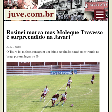
Rosinei marca mas Moleque Travesso
é surpreendido na Javari
04 fev 2018
O Touro foi melhor, conseguiu um ótimo resultado e acabou entrando na
briga por um lugar no G4