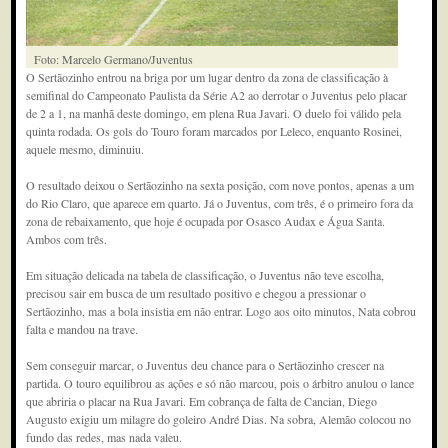
Foto: Marcelo Germano/Juventus
O Sertãozinho entrou na briga por um lugar dentro da zona de classificação à
semifinal do Campeonato Paulista da Série A2 ao derrotar o Juventus pelo placar
de 2 a 1, na manhã deste domingo, em plena Rua Javari. O duelo foi válido pela
quinta rodada. Os gols do Touro foram marcados por Leleco, enquanto Rosinei,
aquele mesmo, diminuiu.
O resultado deixou o Sertãozinho na sexta posição, com nove pontos, apenas a um
do Rio Claro, que aparece em quarto. Já o Juventus, com três, é o primeiro fora da
zona de rebaixamento, que hoje é ocupada por Osasco Audax e Água Santa.
Ambos com três.
Em situação delicada na tabela de classificação, o Juventus não teve escolha,
precisou sair em busca de um resultado positivo e chegou a pressionar o
Sertãozinho, mas a bola insistia em não entrar. Logo aos oito minutos, Nata cobrou
falta e mandou na trave.
Sem conseguir marcar, o Juventus deu chance para o Sertãozinho crescer na
partida. O touro equilibrou as ações e só não marcou, pois o árbitro anulou o lance
que abriria o placar na Rua Javari. Em cobrança de falta de Cancian, Diego
Augusto exigiu um milagre do goleiro André Dias. Na sobra, Alemão colocou no
fundo das redes, mas nada valeu.