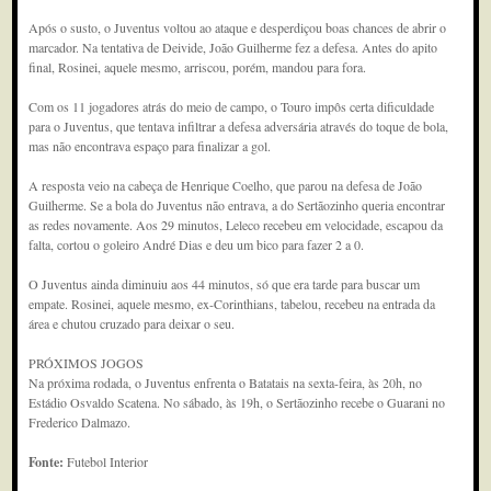
Após o susto, o Juventus voltou ao ataque e desperdiçou boas chances de abrir o
marcador. Na tentativa de Deivide, João Guilherme fez a defesa. Antes do apito
final, Rosinei, aquele mesmo, arriscou, porém, mandou para fora.
Com os 11 jogadores atrás do meio de campo, o Touro impôs certa dificuldade
para o Juventus, que tentava infiltrar a defesa adversária através do toque de bola,
mas não encontrava espaço para finalizar a gol.
A resposta veio na cabeça de Henrique Coelho, que parou na defesa de João
Guilherme. Se a bola do Juventus não entrava, a do Sertãozinho queria encontrar
as redes novamente. Aos 29 minutos, Leleco recebeu em velocidade, escapou da
falta, cortou o goleiro André Dias e deu um bico para fazer 2 a 0.
O Juventus ainda diminuiu aos 44 minutos, só que era tarde para buscar um
empate. Rosinei, aquele mesmo, ex-Corinthians, tabelou, recebeu na entrada da
área e chutou cruzado para deixar o seu.
PRÓXIMOS JOGOS
Na próxima rodada, o Juventus enfrenta o Batatais na sexta-feira, às 20h, no
Estádio Osvaldo Scatena. No sábado, às 19h, o Sertãozinho recebe o Guarani no
Frederico Dalmazo.
Fonte:
Futebol Interior