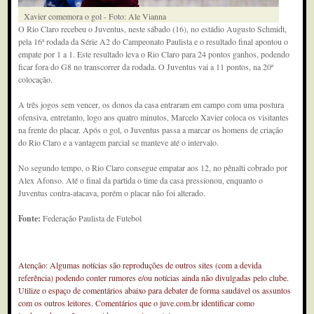
Xavier comemora o gol - Foto: Ale Vianna
O Rio Claro recebeu o Juventus, neste sábado (16), no estádio Augusto Schmidt,
pela 16ª rodada da Série A2 do Campeonato Paulista e o resultado final apontou o
empate por 1 a 1. Este resultado leva o Rio Claro para 24 pontos ganhos, podendo
ficar fora do G8 no transcorrer da rodada. O Juventus vai a 11 pontos, na 20ª
colocação.
A três jogos sem vencer, os donos da casa entraram em campo com uma postura
ofensiva, entretanto, logo aos quatro minutos, Marcelo Xavier coloca os visitantes
na frente do placar. Após o gol, o Juventus passa a marcar os homens de criação
do Rio Claro e a vantagem parcial se manteve até o intervalo.
No segundo tempo, o Rio Claro consegue empatar aos 12, no pênalti cobrado por
Alex Afonso. Até o final da partida o time da casa pressionou, enquanto o
Juventus contra-atacava, porém o placar não foi alterado.
Fonte:
Federação Paulista de Futebol
Atenção: Algumas notícias são reproduções de outros sites (com a devida
referência) podendo conter rumores e/ou notícias ainda não divulgadas pelo clube.
Utilize o espaço de comentários abaixo para debater de forma saudável os assuntos
com os outros leitores. Comentários que o juve.com.br identificar como