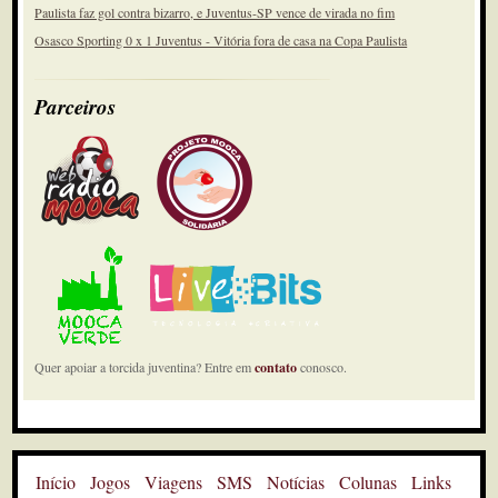
Paulista faz gol contra bizarro, e Juventus-SP vence de virada no fim
Osasco Sporting 0 x 1 Juventus - Vitória fora de casa na Copa Paulista
Parceiros
Quer apoiar a torcida juventina? Entre em
contato
conosco.
Início
Jogos
Viagens
SMS
Notícias
Colunas
Links