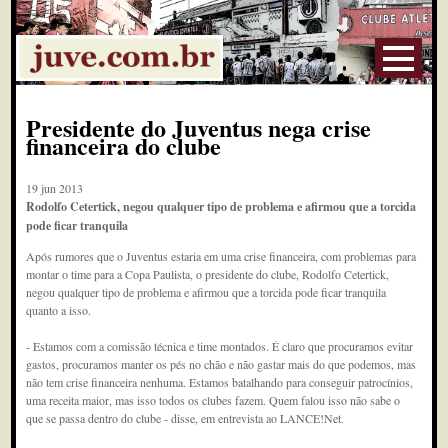
Presidente do Juventus nega crise
financeira do clube
19 jun 2013
Rodolfo Cetertick, negou qualquer tipo de problema e afirmou que a torcida
pode ficar tranquila
Após rumores que o Juventus estaria em uma crise financeira, com problemas para
montar o time para a Copa Paulista, o presidente do clube, Rodolfo Cetertick,
negou qualquer tipo de problema e afirmou que a torcida pode ficar tranquila
quanto a isso.
- Estamos com a comissão técnica e time montados. É claro que procuramos evitar
gastos, procuramos manter os pés no chão e não gastar mais do que podemos, mas
não tem crise financeira nenhuma. Estamos batalhando para conseguir patrocínios,
uma receita maior, mas isso todos os clubes fazem. Quem falou isso não sabe o
que se passa dentro do clube - disse, em entrevista ao LANCE!Net.