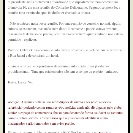
O presidente ainda esclareceu a "confusão" que supostamente teria ocorrido no
último dia 10, em uma reunião do Conselho Deliberativo. Segundo a oposição, a
reunião teria terminado após Rodolfo ter chamado a polícia.
- Não aconteceu nada nesta reunião. Foi uma reunião de conselho normal, alguns
ânimos se exaltaram, mas nada além disso. Realmente a polícia estava presente,
mas na parte de baixo do prédio, pois um ex-conselheiro queria entrar e não estava
permitido - explicou.
Rodolfo Cetertick não deixou de enfatizar os projetos que o clube tem de reformar
a Rua Javari e de construir um hotel.
- Temos o projeto e dependemos de algumas autoridades, mas já estamos
providenciando. Time que está em crise não tem esse tipo de projeto - enfatizou.
Fonte:
Lance!Net
Atenção: Algumas notícias são reproduções de outros sites (com a devida
referência) podendo conter rumores e/ou notícias ainda não divulgadas pelo clube.
Utilize o espaço de comentários abaixo para debater de forma saudável os assuntos
com os outros leitores. Comentários que o juve.com.br identificar como
inadequados serão removidos sem aviso prévio.
Encontrou algum problema com esta notícia? Por favor, entre em
contato