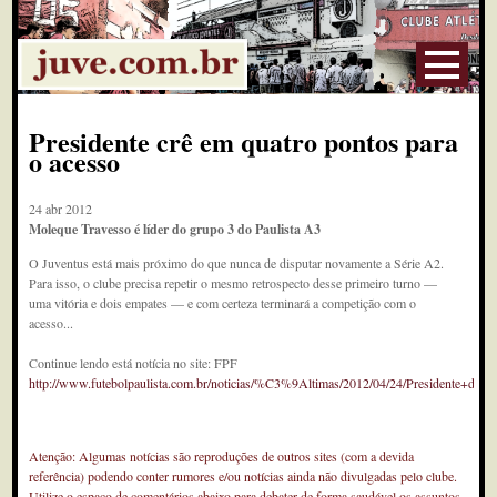
Presidente crê em quatro pontos para
o acesso
24 abr 2012
Moleque Travesso é líder do grupo 3 do Paulista A3
O Juventus está mais próximo do que nunca de disputar novamente a Série A2.
Para isso, o clube precisa repetir o mesmo retrospecto desse primeiro turno —
uma vitória e dois empates — e com certeza terminará a competição com o
acesso...
Continue lendo está notícia no site: FPF
http://www.futebolpaulista.com.br/noticias/%C3%9Altimas/2012/04/24/Presidente+
Atenção: Algumas notícias são reproduções de outros sites (com a devida
referência) podendo conter rumores e/ou notícias ainda não divulgadas pelo clube.
Utilize o espaço de comentários abaixo para debater de forma saudável os assuntos