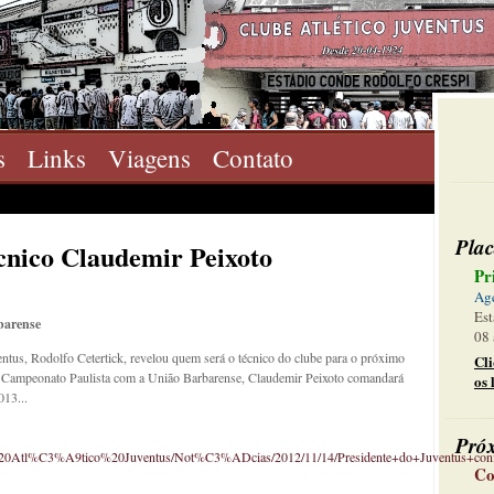
s
Links
Viagens
Contato
Plac
cnico Claudemir Peixoto
Pr
Ag
Est
rbarense
08 
ntus, Rodolfo Cetertick, revelou quem será o técnico do clube para o próximo
Cl
o Campeonato Paulista com a União Barbarense, Claudemir Peixoto comandará
os 
013...
Pró
lube%20Atl%C3%A9tico%20Juventus/Not%C3%ADcias/2012/11/14/Presidente+do+Juventus+
Co