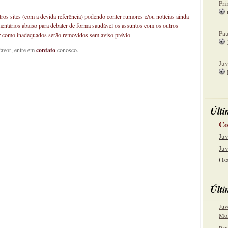
Pri
os sites (com a devida referência) podendo conter rumores e/ou notícias ainda
08
mentários abaixo para debater de forma saudável os assuntos com os outros
Pau
car como inadequados serão removidos sem aviso prévio.
favor, entre em
contato
conosco.
15
Juv
22
Últi
Co
Juv
Juv
Osa
Últi
Juv
Mol