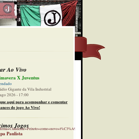
ar Ao Vivo
imavera X Juventus
endado
ádio Gigante da Vila Industrial
ago 2026 - 17:00
ique aqui para acompanhar e comentar
lances do jogo Ao Vivo!
ximos Jogos
confirma+Claudemir+Peixoto+como+novo+t%C3%A9cnico
pa Paulista