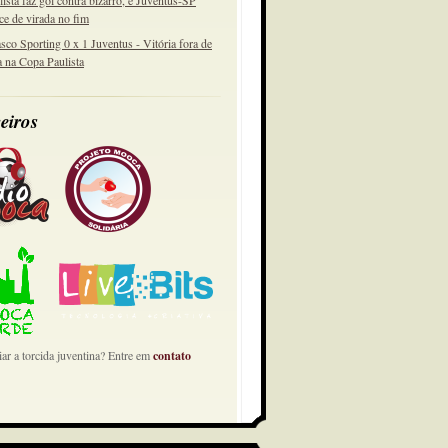
lista faz gol contra bizarro, e Juventus-SP
ce de virada no fim
sco Sporting 0 x 1 Juventus - Vitória fora de
a na Copa Paulista
eiros
ar a torcida juventina? Entre em
contato