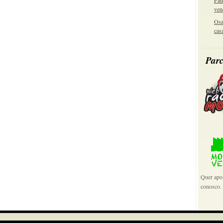
Pau
ven
Osa
cas
Parc
Quer apoi
conosco.