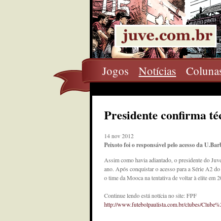
Jogos
Notícias
Coluna
Presidente confirma té
14 nov 2012
Peixoto foi o responsável pelo acesso da U.Ba
Assim como havia adiantado, o presidente do Juve
ano. Após conquistar o acesso para a Série A2 d
o time da Mooca na tentativa de voltar à elite em 2
Continue lendo está notícia no site: FPF
http://www.futebolpaulista.com.br/clubes/C