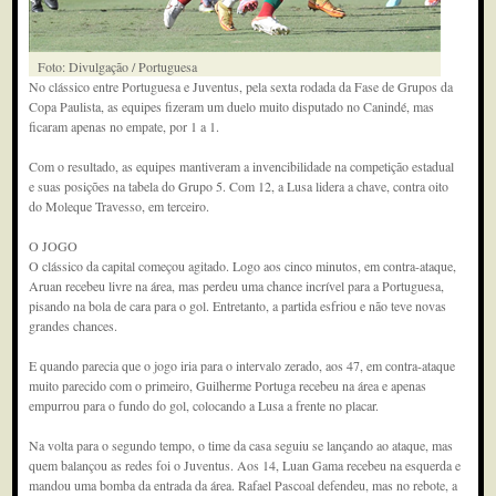
Foto: Divulgação / Portuguesa
No clássico entre Portuguesa e Juventus, pela sexta rodada da Fase de Grupos da
Copa Paulista, as equipes fizeram um duelo muito disputado no Canindé, mas
ficaram apenas no empate, por 1 a 1.
Com o resultado, as equipes mantiveram a invencibilidade na competição estadual
e suas posições na tabela do Grupo 5. Com 12, a Lusa lidera a chave, contra oito
do Moleque Travesso, em terceiro.
O JOGO
O clássico da capital começou agitado. Logo aos cinco minutos, em contra-ataque,
Aruan recebeu livre na área, mas perdeu uma chance incrível para a Portuguesa,
pisando na bola de cara para o gol. Entretanto, a partida esfriou e não teve novas
grandes chances.
E quando parecia que o jogo iria para o intervalo zerado, aos 47, em contra-ataque
muito parecido com o primeiro, Guilherme Portuga recebeu na área e apenas
empurrou para o fundo do gol, colocando a Lusa a frente no placar.
Na volta para o segundo tempo, o time da casa seguiu se lançando ao ataque, mas
quem balançou as redes foi o Juventus. Aos 14, Luan Gama recebeu na esquerda e
mandou uma bomba da entrada da área. Rafael Pascoal defendeu, mas no rebote, a