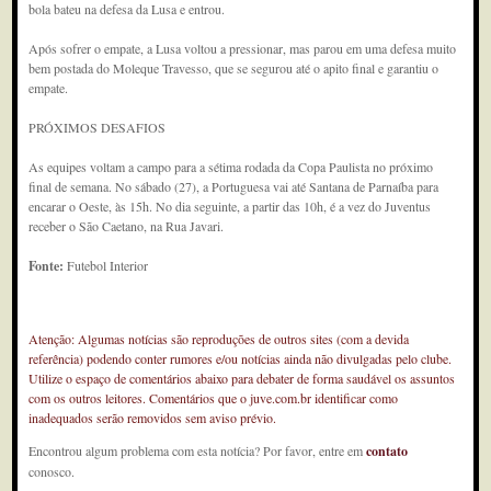
bola bateu na defesa da Lusa e entrou.
Após sofrer o empate, a Lusa voltou a pressionar, mas parou em uma defesa muito
bem postada do Moleque Travesso, que se segurou até o apito final e garantiu o
empate.
PRÓXIMOS DESAFIOS
As equipes voltam a campo para a sétima rodada da Copa Paulista no próximo
final de semana. No sábado (27), a Portuguesa vai até Santana de Parnaíba para
encarar o Oeste, às 15h. No dia seguinte, a partir das 10h, é a vez do Juventus
receber o São Caetano, na Rua Javari.
Fonte:
Futebol Interior
Atenção: Algumas notícias são reproduções de outros sites (com a devida
referência) podendo conter rumores e/ou notícias ainda não divulgadas pelo clube.
Utilize o espaço de comentários abaixo para debater de forma saudável os assuntos
com os outros leitores. Comentários que o juve.com.br identificar como
inadequados serão removidos sem aviso prévio.
Encontrou algum problema com esta notícia? Por favor, entre em
contato
conosco.