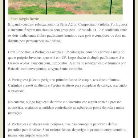
Foto: Sérgio Barros
Brigando contra o rebaixamento na Série A2 do Campeonato Paulista, Portuguesa
e Juventus fizeram um clássico sem graça pela 13ª rodada. O 120º confronto entre
os dois tradicionais clubes paulistanos terminou sem gols e complicou os dois na
disputa pela permanência na divisão.
Com 12 pontos, a Portuguesa ocupa a 12ª colocação, com dois pontos a mais do
que o próprio Juventus, que está em 13º. Logo abaixo da dupla paulistana está o
Osasco Audax, também com, dez pontos. A zona de rebaixamento é formada por
Batatais, com nove pontos, e Água Santa, com oito.
A Portuguesa já levou perigo no primeiro lance de ataque, aos cinco minutos.
Carlinhos cruzou da direita e Pereira se atirou para completar de cabeça, acertando
o travessão.
No entanto, o jogo logo caiu de ritmo e o Juventus conseguiu conter a pressão
adversária, esfriando a partida e controlando as ações com posse de bola e muita
marcação.
A Portuguesa ainda era mais perigosa, mas não conseguia penetrar a defesa
juventina para finalizar. Sem maiores lances de perigo, o primeiro tempo terminou
mesmo em empate sem gols.