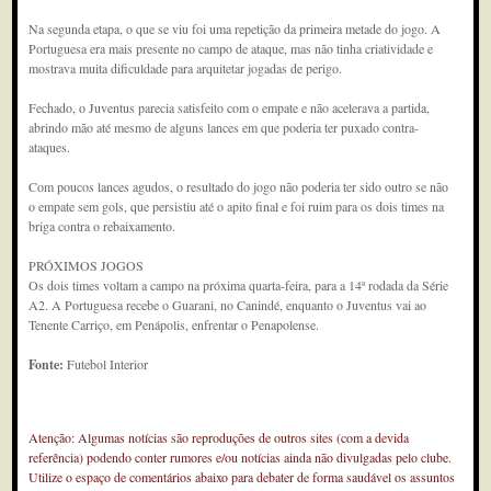
Na segunda etapa, o que se viu foi uma repetição da primeira metade do jogo. A
Portuguesa era mais presente no campo de ataque, mas não tinha criatividade e
mostrava muita dificuldade para arquitetar jogadas de perigo.
Fechado, o Juventus parecia satisfeito com o empate e não acelerava a partida,
abrindo mão até mesmo de alguns lances em que poderia ter puxado contra-
ataques.
Com poucos lances agudos, o resultado do jogo não poderia ter sido outro se não
o empate sem gols, que persistiu até o apito final e foi ruim para os dois times na
briga contra o rebaixamento.
PRÓXIMOS JOGOS
Os dois times voltam a campo na próxima quarta-feira, para a 14ª rodada da Série
A2. A Portuguesa recebe o Guarani, no Canindé, enquanto o Juventus vai ao
Tenente Carriço, em Penápolis, enfrentar o Penapolense.
Fonte:
Futebol Interior
Atenção: Algumas notícias são reproduções de outros sites (com a devida
referência) podendo conter rumores e/ou notícias ainda não divulgadas pelo clube.
Utilize o espaço de comentários abaixo para debater de forma saudável os assuntos