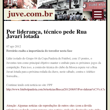
Por liderança, técnico pede Rua
Javari lotada
07 ago 2012
Ferreirão exalta a importância do torcedor nesta fase
Líder isolado do Grupo 04 da Copa Paulista de Futebol, com 15 pontos, o
Juventus tem como principal objetivo manter o embalo para os próximos jogos da
competição. Para isso, a comissão técnica do clube da Mooca espera ver a Rua
Javari lotada para a próxima rodada da chave, neste sábado, contra o Atlético
Sorocaba...
Continue lendo está notícia no site: FPF
http://www.futebolpaulista.com.br/noticias/Busca/2012/08/07/Por+lideran%C3%A
Atenção: Algumas notícias são reproduções de outros sites (com a devida
referência) podendo conter rumores e/ou notícias ainda não divulgadas pelo clube.