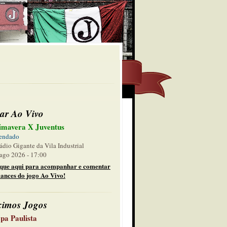
ar Ao Vivo
imavera X Juventus
endado
ádio Gigante da Vila Industrial
ago 2026 - 17:00
ique aqui para acompanhar e comentar
lances do jogo Ao Vivo!
ximos Jogos
pa Paulista