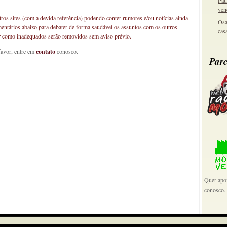
Pau
ven
os sites (com a devida referência) podendo conter rumores e/ou notícias ainda
Osa
mentários abaixo para debater de forma saudável os assuntos com os outros
cas
car como inadequados serão removidos sem aviso prévio.
favor, entre em
contato
conosco.
Parc
Quer apoi
conosco.