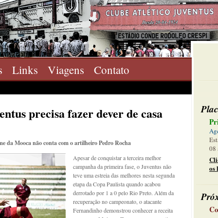
s
Links
Viagens
Contato
Plac
ntus precisa fazer dever de casa
Pr
Ag
Est
e da Mooca não conta com o artilheiro Pedro Rocha
08 
Apesar de conquistar a terceira melhor
Cl
campanha da primeira fase, o Juventus não
os 
teve uma estreia das melhores nesta segunda
etapa da Copa Paulista quando acabou
derrotado por 1 a 0 pelo Rio Preto. Além da
Pró
recuperação no campeonato, o atacante
Co
Fernandinho demonstrou conhecer a receita