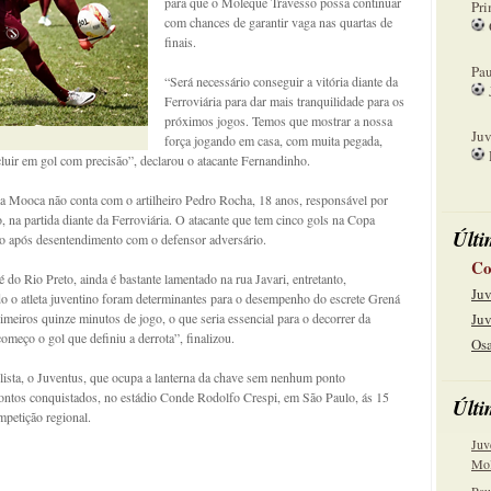
para que o Moleque Travesso possa continuar
Pri
com chances de garantir vaga nas quartas de
finais.
08
Pau
“Será necessário conseguir a vitória diante da
Ferroviária para dar mais tranquilidade para os
15
próximos jogos. Temos que mostrar a nossa
Juv
força jogando em casa, com muita pegada,
cluir em gol com precisão”, declarou o atacante Fernandinho.
22
 Mooca não conta com o artilheiro Pedro Rocha, 18 anos, responsável por
na partida diante da Ferroviária. O atacante que tem cinco gols na Copa
Últi
po após desentendimento com o defensor adversário.
Co
 do Rio Preto, ainda é bastante lamentado na rua Javari, entretanto,
Juv
 o atleta juventino foram determinantes para o desempenho do escrete Grená
meiros quinze minutos de jogo, o que seria essencial para o decorrer da
Juv
omeço o gol que definiu a derrota”, finalizou.
Osa
ista, o Juventus, que ocupa a lanterna da chave sem nenhum ponto
 pontos conquistados, no estádio Conde Rodolfo Crespi, em São Paulo, ás 15
Últi
mpetição regional.
Juv
Mol