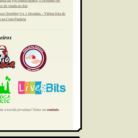
lista faz gol contra bizarro, e Juventus-SP
ce de virada no fim
sco Sporting 0 x 1 Juventus - Vitória fora de
a na Copa Paulista
eiros
ar a torcida juventina? Entre em
contato