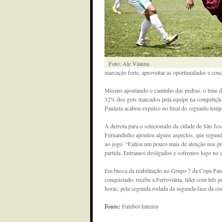
Foto: Ale Vianna
marcação forte, aproveitar as oportunidades e con
Mesmo apontando o caminho das pedras, o time da
32% dos gols marcados pela equipe na competição, 
Paulista acabou expulso no final do segundo tem
A derrota para o selecionado da cidade de São José
Fernandinho apontou alguns aspectos, que segundo
no jogo. “Faltou um pouco mais de atenção nos pri
partida. Entramos desligados e sofremos logo no c
Em busca da reabilitação no Grupo 7 da Copa Paul
conquistado, recebe a Ferroviária, líder com três
horas, pela segunda rodada da segunda fase da co
Fonte:
Futebol Interior