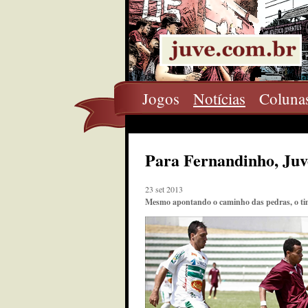
Jogos
Notícias
Coluna
Para Fernandinho, Juve
23 set 2013
Mesmo apontando o caminho das pedras, o tim