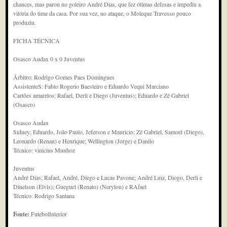
chances, mas parou no goleiro André Dias, que fez ótimas defesas e impediu a
vitória do time da casa. Por sua vez, no ataque, o Moleque Travesso pouco
produziu.
FICHA TÉCNICA
Osasco Audax 0 x 0 Juventus
Árbitro: Rodrigo Gomes Paes Domingues
AssistenteS: Fabio Rogerio Baesteiro e Eduardo Vequi Marciano
Cartões amarelos: Rafael, Derli e Diego (Juventus); Eduardo e Zé Gabriel
(Osasco)
Osasco Audax
Sidney; Eduardo, João Paulo, Jeferson e Mauricio; Zé Gabriel, Samoel (Diego),
Leonardo (Renan) e Henrique; Wellington (Jorge) e Danilo
Técnico: vinicius Munhoz
Juventus
André Dias; Rafael, André, Diego e Lucas Pavone; André Luiz, Diogo, Derli e
Dinelson (Elvis); Gueguel (Renato) (Nerylon) e RAfael
Técnico: Rodrigo Santana
Fonte:
FutebolInterior