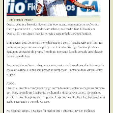
Site Futebol Interior
Osasco Audax e Juventus fizeram um jogo morno, sem grandes emoções, por
isso, o placar de 0 a 0, na tarde deste sábado, no Estádio José Liberatti, em
Osasco, foi o resultado mais justo, pela quarta rodada da Copa Paulista.
Com apenas dois pontos em nove disputados e com o "ataque zero gols" nas três
partidas, a equipe comandada pelo jovem treinador Rodrigo Santana já esta na
penúltima colocação do grupo, ficando no momento fora da zona de classificação
para a segunda fase.
Por outro lado, o Osasco chegou aos sete pontos se firmando na vice-liderança da
chave do Grupo 4, ainda sem perder na competição, somando duas vitórias e um
empate.
JOGO
Osasco e Juventus começaram o jogo correndo muito, tentando chegar ao primeiro
gol. Mas, pecando na finalização, nenhum dos times levava perigo. No entanto,
aos 30, o Juventus quase abriu o placar. Após cruzamento, Kekel tentou fazer, mas
acabou acertando a trave do Osasco.
No segundo tempo, o Osasco foi melhor que o Juventus, teve as melhores