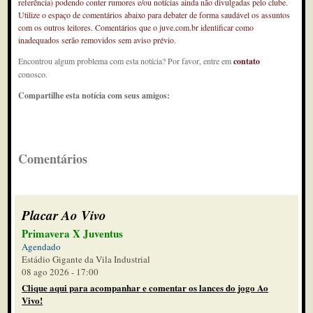
referência) podendo conter rumores e/ou notícias ainda não divulgadas pelo clube.
Utilize o espaço de comentários abaixo para debater de forma saudável os assuntos
com os outros leitores. Comentários que o juve.com.br identificar como
inadequados serão removidos sem aviso prévio.
Encontrou algum problema com esta notícia? Por favor, entre em
contato
conosco.
Compartilhe esta notícia com seus amigos:
Comentários
Placar Ao Vivo
Primavera X Juventus
Agendado
Estádio Gigante da Vila Industrial
08 ago 2026 - 17:00
Clique aqui para acompanhar e comentar os lances do jogo Ao
Vivo!