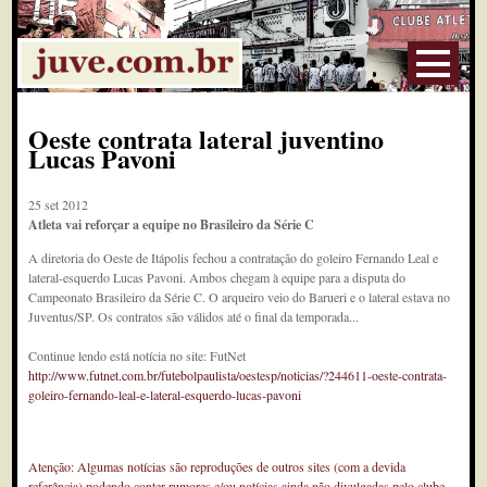
Oeste contrata lateral juventino
Lucas Pavoni
25 set 2012
Atleta vai reforçar a equipe no Brasileiro da Série C
A diretoria do Oeste de Itápolis fechou a contratação do goleiro Fernando Leal e
lateral-esquerdo Lucas Pavoni. Ambos chegam à equipe para a disputa do
Campeonato Brasileiro da Série C. O arqueiro veio do Barueri e o lateral estava no
Juventus/SP. Os contratos são válidos até o final da temporada...
Continue lendo está notícia no site: FutNet
http://www.futnet.com.br/futebolpaulista/oestesp/noticias/?244611-oeste-contrata-
goleiro-fernando-leal-e-lateral-esquerdo-lucas-pavoni
Atenção: Algumas notícias são reproduções de outros sites (com a devida
referência) podendo conter rumores e/ou notícias ainda não divulgadas pelo clube.