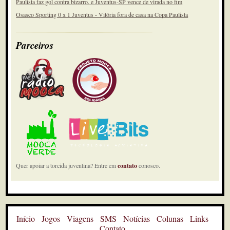
Paulista faz gol contra bizarro, e Juventus-SP vence de virada no fim
Osasco Sporting 0 x 1 Juventus - Vitória fora de casa na Copa Paulista
Parceiros
Quer apoiar a torcida juventina? Entre em
contato
conosco.
Início
Jogos
Viagens
SMS
Notícias
Colunas
Links
Contato