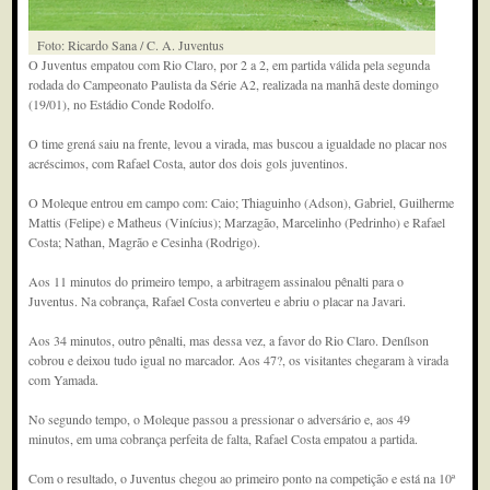
Foto: Ricardo Sana / C. A. Juventus
O Juventus empatou com Rio Claro, por 2 a 2, em partida válida pela segunda
rodada do Campeonato Paulista da Série A2, realizada na manhã deste domingo
(19/01), no Estádio Conde Rodolfo.
O time grená saiu na frente, levou a virada, mas buscou a igualdade no placar nos
acréscimos, com Rafael Costa, autor dos dois gols juventinos.
O Moleque entrou em campo com: Caio; Thiaguinho (Adson), Gabriel, Guilherme
Mattis (Felipe) e Matheus (Vinícius); Marzagão, Marcelinho (Pedrinho) e Rafael
Costa; Nathan, Magrão e Cesinha (Rodrigo).
Aos 11 minutos do primeiro tempo, a arbitragem assinalou pênalti para o
Juventus. Na cobrança, Rafael Costa converteu e abriu o placar na Javari.
Aos 34 minutos, outro pênalti, mas dessa vez, a favor do Rio Claro. Denílson
cobrou e deixou tudo igual no marcador. Aos 47?, os visitantes chegaram à virada
com Yamada.
No segundo tempo, o Moleque passou a pressionar o adversário e, aos 49
minutos, em uma cobrança perfeita de falta, Rafael Costa empatou a partida.
Com o resultado, o Juventus chegou ao primeiro ponto na competição e está na 10ª