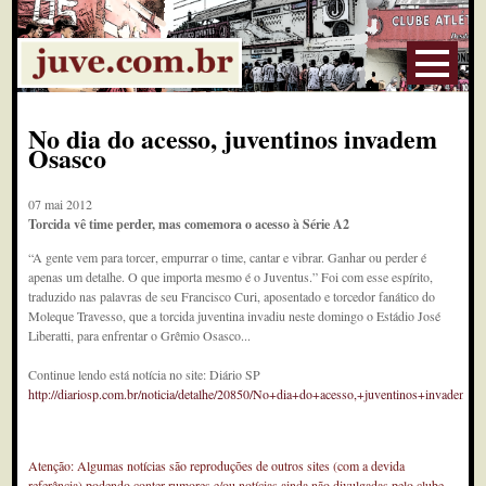
No dia do acesso, juventinos invadem
Osasco
07 mai 2012
Torcida vê time perder, mas comemora o acesso à Série A2
“A gente vem para torcer, empurrar o time, cantar e vibrar. Ganhar ou perder é
apenas um detalhe. O que importa mesmo é o Juventus.” Foi com esse espírito,
traduzido nas palavras de seu Francisco Curi, aposentado e torcedor fanático do
Moleque Travesso, que a torcida juventina invadiu neste domingo o Estádio José
Liberatti, para enfrentar o Grêmio Osasco...
Continue lendo está notícia no site: Diário SP
http://diariosp.com.br/noticia/detalhe/20850/No+dia+do+acesso,+juventinos+invadem+
Atenção: Algumas notícias são reproduções de outros sites (com a devida
referência) podendo conter rumores e/ou notícias ainda não divulgadas pelo clube.