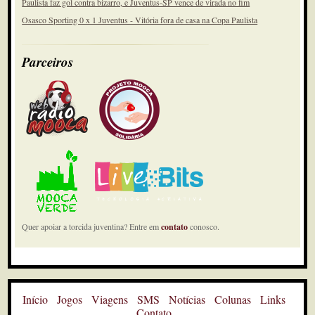
Paulista faz gol contra bizarro, e Juventus-SP vence de virada no fim
Osasco Sporting 0 x 1 Juventus - Vitória fora de casa na Copa Paulista
Parceiros
Quer apoiar a torcida juventina? Entre em
contato
conosco.
Início
Jogos
Viagens
SMS
Notícias
Colunas
Links
Contato