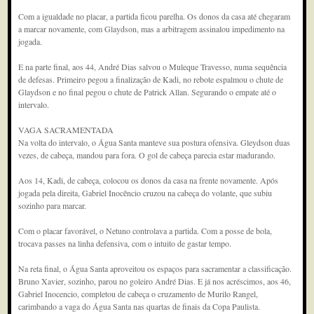
Com a igualdade no placar, a partida ficou parelha. Os donos da casa até chegaram
a marcar novamente, com Glaydson, mas a arbitragem assinalou impedimento na
jogada.
E na parte final, aos 44, André Dias salvou o Muleque Travesso, numa sequência
de defesas. Primeiro pegou a finalização de Kadi, no rebote espalmou o chute de
Glaydson e no final pegou o chute de Patrick Allan. Segurando o empate até o
intervalo.
VAGA SACRAMENTADA
Na volta do intervalo, o Água Santa manteve sua postura ofensiva. Gleydson duas
vezes, de cabeça, mandou para fora. O gol de cabeça parecia estar madurando.
Aos 14, Kadi, de cabeça, colocou os donos da casa na frente novamente. Após
jogada pela direita, Gabriel Inocêncio cruzou na cabeça do volante, que subiu
sozinho para marcar.
Com o placar favorável, o Netuno controlava a partida. Com a posse de bola,
trocava passes na linha defensiva, com o intuito de gastar tempo.
Na reta final, o Água Santa aproveitou os espaços para sacramentar a classificação.
Bruno Xavier, sozinho, parou no goleiro André Dias. E já nos acréscimos, aos 46,
Gabriel Inocencio, completou de cabeça o cruzamento de Murilo Rangel,
carimbando a vaga do Água Santa nas quartas de finais da Copa Paulista.