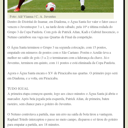
Foto: Alê Vianna / C. A. Juventus
Dentro do Distrital do Inamar, em Diadema, o Água Santa fez valer o fator casa e
venceu o Juventuspor 3 a 1, na tarde deste sábado, pela 10ª e última rodada do
Grupo 3 da Copa Paulista. Com gols de Patrick Allan, Kadi e Gabriel Inocencio, o
Netuno carimbou sua vaga nas Quartas de Final da competição.
O Água Santa terminou o Grupo 3 na segunda colocação, com 15 pontos,
empatado em números de pontos com o São Caetano. Porém o Azulão leva a
melhor no saldo de gols (3 a 2) e terminaram com a liderança da chave. Já o
Juventus, terminou em quinto, com 11 pontos e está eliminada da Copa Paulista.
Agora o Água Santa encara o XV de Piracicaba nas quartas. O primeiro jogo será
em Diadema, e a volta, em Piracicaba.
TUDO IGUAL
A primeira etapa começou quente, logo aos cinco minutos o Água Santa já abriu o
marcador. Após bela jogada pela esquerda, Patrick Allan, de primeira, bateu
rasteiro, sem chance para o goleiro do Juventus.
O Netuno controlava a partida, mas um erro na saída de bola tirou a vantagem.
Raphael Toledo interceptou o passe no meio campo, disparou e só tirou do goleiro
para empatar a partida, aos 18 minutos.