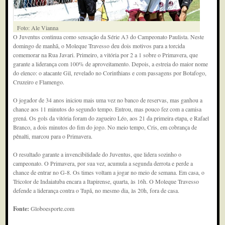
Foto: Ale Vianna
O Juventus continua como sensação da Série A3 do Campeonato Paulista. Neste
domingo de manhã, o Moleque Travesso deu dois motivos para a torcida
comemorar na Rua Javari. Primeiro, a vitória por 2 a 1 sobre o Primavera, que
garante a liderança com 100% de aproveitamento. Depois, a estreia do maior nome
do elenco: o atacante Gil, revelado no Corinthians e com passagens por Botafogo,
Cruzeiro e Flamengo.
O jogador de 34 anos iniciou mais uma vez no banco de reservas, mas ganhou a
chance aos 11 minutos do segundo tempo. Entrou, mas pouco fez com a camisa
grená. Os gols da vitória foram do zagueiro Léo, aos 21 da primeira etapa, e Rafael
Branco, a dois minutos do fim do jogo. No meio tempo, Cris, em cobrança de
pênalti, marcou para o Primavera.
O resultado garante a invencibilidade do Juventus, que lidera sozinho o
campeonato. O Primavera, por sua vez, acumula a segunda derrota e perde a
chance de entrar no G-8. Os times voltam a jogar no meio de semana. Em casa, o
Tricolor de Indaiatuba encara a Itapirense, quarta, às 16h. O Moleque Travesso
defende a liderança contra o Tupã, no mesmo dia, às 20h, fora de casa.
Fonte:
Globoesporte.com