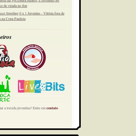
lista faz gol contra bizarro, e Juventus-SP
ce de virada no fim
sco Sporting 0 x 1 Juventus - Vitória fora de
a na Copa Paulista
eiros
ar a torcida juventina? Entre em
contato