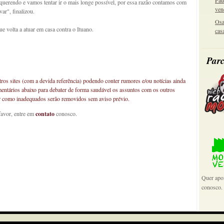
Pau
 querendo e vamos tentar ir o mais longe possível, por essa razão contamos com
ven
ar", finalizou.
Osa
volta a atuar em casa contra o Ituano.
cas
Parc
os sites (com a devida referência) podendo conter rumores e/ou notícias ainda
mentários abaixo para debater de forma saudável os assuntos com os outros
car como inadequados serão removidos sem aviso prévio.
favor, entre em
contato
conosco.
Quer apoi
conosco.