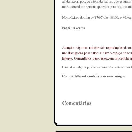
ainda maior, porque a torcida vai ver que estamos
nosso torcedor a semana que vem para nos incentiv
No próximo domingo (17/07), às 10h00, o Moleque 
Fonte:
Juventus
Atenção: Algumas notícias são reproduções de outr
não divulgadas pelo clube. Utilize o espaço de co
leitores. Comentários que o juve.com.br identifi
Encontrou algum problema com esta notícia? Por 
Compartilhe esta notícia com seus amigos:
Comentários