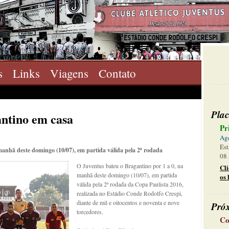
s
Links
Viagens
Contato
Plac
ntino em casa
Pr
Ag
Est
manhã deste domingo (10/07), em partida válida pela 2ª rodada
08 
O Juventus bateu o Bragantino por 1 a 0, na
Cl
manhã deste domingo (10/07), em partida
os 
válida pela 2ª rodada da Copa Paulista 2016,
realizada no Estádio Conde Rodolfo Crespi,
diante de mil e oitocentos e noventa e nove
Pró
torcedores.
Co