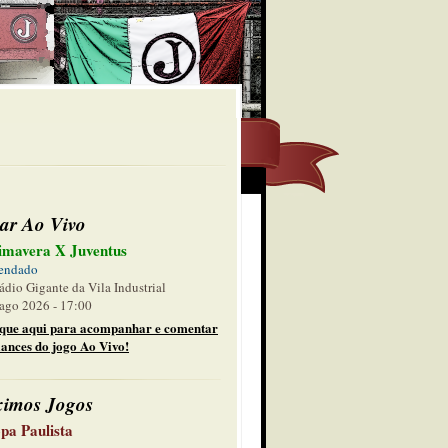
ar Ao Vivo
imavera X Juventus
endado
ádio Gigante da Vila Industrial
ago 2026 - 17:00
ique aqui para acompanhar e comentar
lances do jogo Ao Vivo!
ximos Jogos
pa Paulista