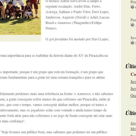
O técnico Ailton Silva levou a campo a
Pri
seguinte escalação: André Dias, Ferro,
Astorga, Sallinas e Paulo Vitor; Davi Lopes,
08
Janderson, Augusto (David) e Adiel; Luccas
Pau
Brasil e Amoroso (Thiaguinho)(Fellipe
Nunes).
15
Juv
O gol juventino foi anotado por Davi Lopes,
22
trema importância para se reabilitar da derrota diante do XV de Piracicaba na
Últi
is importante, porque é um grupo que está em formação, é um grupo que
Co
 foram fundamentais para a gente ter uma semana tranquila e para os atletas
Juv
Juv
"infelizmente perdemos mais uma referência na frente: o Amoroso, e não sabemos
Osa
bem, a gente conseguiu sofrer menos do que sofremos em Piracicaba, então já
mos, que com o tempo, vamos conseguir alinhar melhor, porque só temos o
 entrosamento, mas os jogadores estão com vontade e ainda temos tempo de
Últi
nto forte atrás para não sofrermos e no jogo de frente conseguir até criar mais
u mais confiança".
Juv
Mol
u: "hoje tivemos um público bom, mas sabemos que podemos ter um público