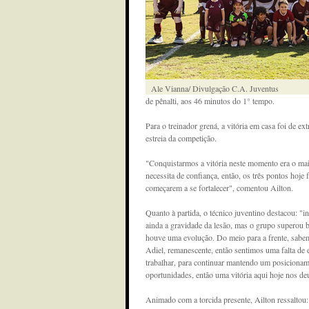
Ale Vianna/ Divulgação C.A. Juventus
de pênalti, aos 46 minutos do 1° tempo.
Para o treinador grená, a vitória em casa foi de ex
estreia da competição.
"Conquistarmos a vitória neste momento era o ma
necessita de confiança, então, os três pontos hoje
começarem a se fortalecer", comentou Ailton.
Quanto à partida, o técnico juventino destacou: 
ainda a gravidade da lesão, mas o grupo superou 
houve uma evolução. Do meio para a frente, sabe
Adiel, remanescente, então sentimos uma falta de
trabalhar, para continuar mantendo um posicioname
oportunidades, então uma vitória aqui hoje nos de
Animado com a torcida presente, Ailton ressalto