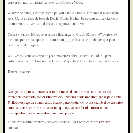
converteu mais um pênalti a favor do Clube da Mooca.
A partir de então, a equipe grená passou a tocar a bola e administrar a vantagem.
Aos 35, na enfiada de bola de Daniel Costa, Nathan bateu cruzado, anotando o
quinto gol do Juventus e decretando a goleada na Javari.
Com a vitória, o Moleque assume a liderança do Grupo 02, com 07 pontos, os
mesmos pontos da equipe de Votuporanga, que fica na segunda posição pelos
critérios de desempate.
O Juventus volta a campo na próxima quarta-feira (13/05), às 20h00, para
enfrentar a Inter de Limeira, no Estádio Major José Levy Sobrinho, em Limeira.
Fonte:
Juventus
Atenção: Algumas notícias são reproduções de outros sites (com a devida
referência) podendo conter rumores e/ou notícias ainda não divulgadas pelo clube.
Utilize o espaço de comentários abaixo para debater de forma saudável os assuntos
com os outros leitores. Comentários que o juve.com.br identificar como
inadequados serão removidos sem aviso prévio.
Encontrou algum problema com esta notícia? Por favor, entre em
contato
conosco.