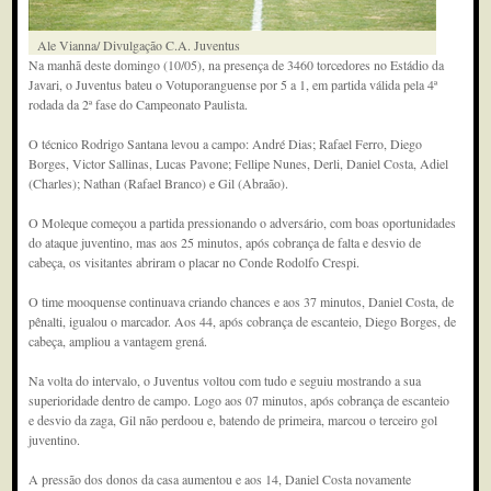
Ale Vianna/ Divulgação C.A. Juventus
Na manhã deste domingo (10/05), na presença de 3460 torcedores no Estádio da
Javari, o Juventus bateu o Votuporanguense por 5 a 1, em partida válida pela 4ª
rodada da 2ª fase do Campeonato Paulista.
O técnico Rodrigo Santana levou a campo: André Dias; Rafael Ferro, Diego
Borges, Victor Sallinas, Lucas Pavone; Fellipe Nunes, Derli, Daniel Costa, Adiel
(Charles); Nathan (Rafael Branco) e Gil (Abraão).
O Moleque começou a partida pressionando o adversário, com boas oportunidades
do ataque juventino, mas aos 25 minutos, após cobrança de falta e desvio de
cabeça, os visitantes abriram o placar no Conde Rodolfo Crespi.
O time mooquense continuava criando chances e aos 37 minutos, Daniel Costa, de
pênalti, igualou o marcador. Aos 44, após cobrança de escanteio, Diego Borges, de
cabeça, ampliou a vantagem grená.
Na volta do intervalo, o Juventus voltou com tudo e seguiu mostrando a sua
superioridade dentro de campo. Logo aos 07 minutos, após cobrança de escanteio
e desvio da zaga, Gil não perdoou e, batendo de primeira, marcou o terceiro gol
juventino.
A pressão dos donos da casa aumentou e aos 14, Daniel Costa novamente