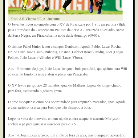
Foto: Alê Vianna / C. A. Juventus
O Juventus ficou no empate com o XV de Piracicaba por 1 a 1, em partida válida
pela 13ª rodada do Campeonato Paulista da Série A2, realizada no estádio Barão
da Serra Negra, em Piracicaba, na noite deste domingo (09/05).
O técnico Fahel Júnior levou a campo: Denisson, Apodi, Pablo, Lucas Rocha,
Bruno Luiz, João Paulo (Rubens), Cristian, Gabriel Bonet (Dudu), Joel (Diego
Felipe), João Lucas (Alfredo) e Will (Lucas Ybon).
Aos 15 minutos de jogo, João Lucas lançou a bola para Joel, que ajeitou para Will
colocar no fundo da rede e abrir o placar em Piracicaba.
O XV levou perigo aos 28 minutos, quando Matheus Lagoa, de longe, chutou
para fora, assustando o goleiro grená.
O time mooquense criou boa oportunidade para ampliar o marcador, após Apodi
cruzar rasteiro na área para Joel, que não alcançou a bola.
Logo na volta do intervalo, em um rápido contra-ataque, o atacante Marlyson
encheu o pé para igualar o marcador para o XV.
Aos 14, João Lucas arriscou um chute de fora da área, mas o arqueiro adversário