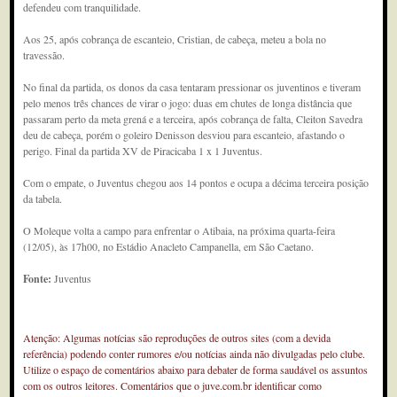
defendeu com tranquilidade.
Aos 25, após cobrança de escanteio, Cristian, de cabeça, meteu a bola no
travessão.
No final da partida, os donos da casa tentaram pressionar os juventinos e tiveram
pelo menos três chances de virar o jogo: duas em chutes de longa distância que
passaram perto da meta grená e a terceira, após cobrança de falta, Cleiton Savedra
deu de cabeça, porém o goleiro Denisson desviou para escanteio, afastando o
perigo. Final da partida XV de Piracicaba 1 x 1 Juventus.
Com o empate, o Juventus chegou aos 14 pontos e ocupa a décima terceira posição
da tabela.
O Moleque volta a campo para enfrentar o Atibaia, na próxima quarta-feira
(12/05), às 17h00, no Estádio Anacleto Campanella, em São Caetano.
Fonte:
Juventus
Atenção: Algumas notícias são reproduções de outros sites (com a devida
referência) podendo conter rumores e/ou notícias ainda não divulgadas pelo clube.
Utilize o espaço de comentários abaixo para debater de forma saudável os assuntos
com os outros leitores. Comentários que o juve.com.br identificar como