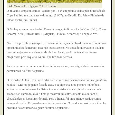
Ale Vianna/ Divulgação C.A. Juventus
O Juventus empatou com o Paulista por 0 a 0, em partida válida pela 6ª rodada da
Copa Paulista realizada neste domingo (31/07), no Estádio Dr. Jaime Pinheiro de
Ulhoa Cintra, em Jundiaí.
O Moleque atuou com André, Ferro, Astorga, Sallinas e Paulo Vitor (Léo), Tiago
Bezerra, Adiel, Luccas Brasil (Augusto), Flávio (Amoroso) e Felipe Alves.
No 1° tempo, o time mooquense comandou as ações dentro de campo e criou boas
oportunidades de marcar, mas não teve sucesso. Na volta do intervalo, o Paulista
cresceu no jogo e teve chances de abrir o placar, porém as tentativas foram
bloqueadas pelo arqueiro André, que fez boas defesas.
As duas equipes continuaram investindo no ataque, mas a igualdade no marcador
permaneceu no final da partida.
O treinador Ailton Silva disse estar satisfeito com o desempenho do time grená em
Jundiaí. "Mesmo jogando fora de casa, a equipe teve uma postura muito boa,
acabou marcando bem o Paulista e tivemos várias chances, infelizmente a bola
acabou não entrando, mas o time já mostrou um entrosamento maior com a
chegada desses jogadores do meio para a frente, foi uma grande partida com a
entrega de todos. Os jogadores estão de parabéns. O resultado positivo está muito
próximo de acontecer e a gente dar uma sequência".