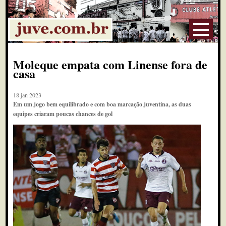
Moleque empata com Linense fora de
casa
18 jan 2023
Em um jogo bem equilibrado e com boa marcação juventina, as duas
equipes criaram poucas chances de gol