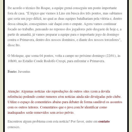
De acordo o técnico Ito Roque, a equipe grená conseguiu um ponto importante
fora de casa. "É lógico que viemos à Lins em busca dos três pontos, mas sabíamos
que seria um jogo difícil, no qual as duas equipes batalhariam pela vitória e, dentro
dessa situação, conseguimos sair daqui com o empate. Agora vamos continuar
focado no trabalho, pensando no repouso dos jogadores pelo desgaste de hoje e, a
partir de amanhã, já vamos preparar a equipe para o importante jogo de domingo
contra o Primavera, dentro dos nossos domínios, e diante dos nossos torcedores",
disse Ito.
O Moleque, que soma 04 pontos, volta a campo no próximo domingo (22/01), às
10h00, no Estádio Conde Rodolfo Crespi, para enfrentar o Primavera.
Fonte:
Juventus
Atenção: Algumas notícias são reproduções de outros sites (com a devida
referência) podendo conter rumores e/ou notícias ainda não divulgadas pelo clube.
Utilize o espaço de comentários abaixo para debater de forma saudável os assuntos
com os outros leitores. Comentários que o juve.com.br identificar como
inadequados serão removidos sem aviso prévio.
Encontrou algum problema com esta notícia? Por favor, entre em
contato
conosco.