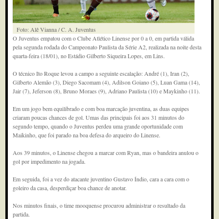
Foto: Alê Vianna / C. A. Juventus
O Juventus empatou com o Clube Atlético Linense por 0 a 0, em partida válida
pela segunda rodada do Campeonato Paulista da Série A2, realizada na noite desta
quarta-feira (18/01), no Estádio Gilberto Siqueira Lopes, em Lins.
O técnico Ito Roque levou a campo a seguinte escalação: André (1), Iran (2),
Gilberto Alemão (3), Diego Sacomam (4), Adilson Goiano (5), Luan Gama (14),
Jair (7), Jeferson (8), Bruno Moraes (9), Adriano Paulista (10) e Maykinho (11).
Em um jogo bem equilibrado e com boa marcação juventina, as duas equipes
criaram poucas chances de gol. Umas das principais foi aos 31 minutos do
segundo tempo, quando o Juventus perdeu uma grande oportunidade com
Maikinho, que foi parado na boa defesa do arqueiro do Linense.
Aos 39 minutos, o Linense chegou a marcar com Ryan, mas o bandeira anulou o
gol por impedimento na jogada.
Em seguida, foi a vez do atacante juventino Gustavo Índio, cara a cara com o
goleiro da casa, desperdiçar boa chance de anotar.
Nos minutos finais, o time mooquense procurou administrar o resultado da
partida.