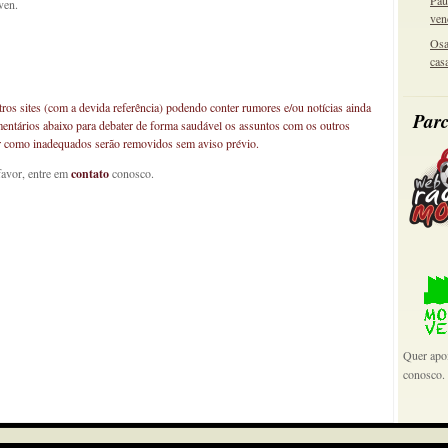
Pau
ven.
ven
Osa
cas
os sites (com a devida referência) podendo conter rumores e/ou notícias ainda
Parc
mentários abaixo para debater de forma saudável os assuntos com os outros
car como inadequados serão removidos sem aviso prévio.
favor, entre em
contato
conosco.
Quer apoi
conosco.