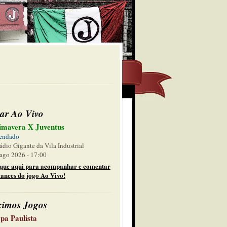
ar Ao Vivo
imavera X Juventus
endado
ádio Gigante da Vila Industrial
ago 2026 - 17:00
ique aqui para acompanhar e comentar
lances do jogo Ao Vivo!
ximos Jogos
pa Paulista