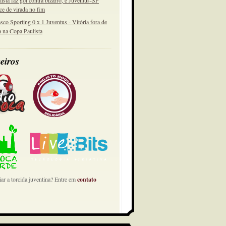
lista faz gol contra bizarro, e Juventus-SP
ce de virada no fim
sco Sporting 0 x 1 Juventus - Vitória fora de
a na Copa Paulista
eiros
ar a torcida juventina? Entre em
contato