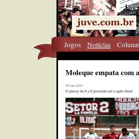
Jogos
Notícias
Coluna
Moleque empata com a 
05 out 2021
O placar de 0 a 0 persistiu até o apito final