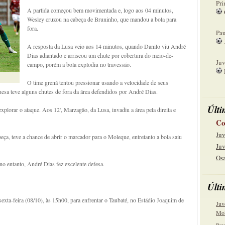
Pri
A partida começou bem movimentada e, logo aos 04 minutos,
Wesley cruzou na cabeça de Bruninho, que mandou a bola para
08
fora.
Pau
A resposta da Lusa veio aos 14 minutos, quando Danilo viu André
15
Dias adiantado e arriscou um chute por cobertura do meio-de-
Juv
campo, porém a bola explodiu no travessão.
22
O time grená tentou pressionar usando a velocidade de seus
esa teve alguns chutes de fora da área defendidos por André Dias.
Últi
lorar o ataque. Aos 12', Marzagão, da Lusa, invadiu a área pela direita e
Co
Juv
eça, teve a chance de abrir o marcador para o Moleque, entretanto a bola saiu
Juv
Osa
no entanto, André Dias fez excelente defesa.
Últi
exta-feira (08/10), às 15h00, para enfrentar o Taubaté, no Estádio Joaquim de
Juv
Mol