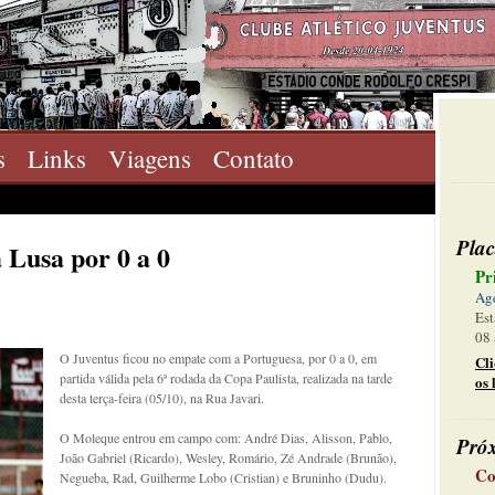
s
Links
Viagens
Contato
Plac
Lusa por 0 a 0
Pr
Ag
Est
08 
O Juventus ficou no empate com a Portuguesa, por 0 a 0, em
Cl
partida válida pela 6ª rodada da Copa Paulista, realizada na tarde
os 
desta terça-feira (05/10), na Rua Javari.
O Moleque entrou em campo com: André Dias, Alisson, Pablo,
Pró
João Gabriel (Ricardo), Wesley, Romário, Zé Andrade (Brunão),
Co
Negueba, Rad, Guilherme Lobo (Cristian) e Bruninho (Dudu).