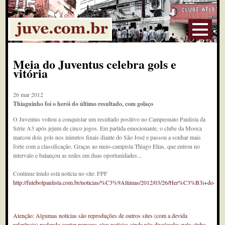
Meia do Juventus celebra gols e
vitória
26 mar 2012
Thiaguinho foi o herói do último resultado, com golaço
O Juventus voltou a conquistar um resultado positivo no Campeonato Paulista da
Série A3 após jejum de cinco jogos. Em partida emocionante, o clube da Mooca
marcou dois gols nos minutos finais diante do São José e passou a sonhar mais
forte com a classificação. Graças ao meio-campista Thiago Elias, que entrou no
intervalo e balançou as redes em duas oportunidades...
Continue lendo está notícia no site: FPF
http://futebolpaulista.com.br/noticias/%C3%9Altimas/2012/03/26/Her%C3%B3i+d
Atenção: Algumas notícias são reproduções de outros sites (com a devida
referência) podendo conter rumores e/ou notícias ainda não divulgadas pelo clube.