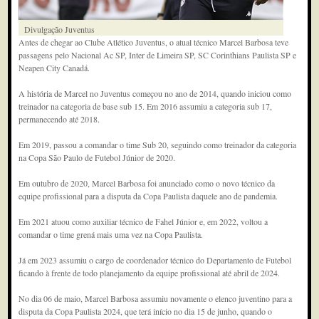
Divulgação Juventus
Antes de chegar ao Clube Atlético Juventus, o atual técnico Marcel Barbosa teve
passagens pelo Nacional Ac SP, Inter de Limeira SP, SC Corinthians Paulista SP e
Neapen City Canadá.
A história de Marcel no Juventus começou no ano de 2014, quando iniciou como
treinador na categoria de base sub 15. Em 2016 assumiu a categoria sub 17,
permanecendo até 2018.
Em 2019, passou a comandar o time Sub 20, seguindo como treinador da categoria
na Copa São Paulo de Futebol Júnior de 2020.
Em outubro de 2020, Marcel Barbosa foi anunciado como o novo técnico da
equipe profissional para a disputa da Copa Paulista daquele ano de pandemia.
Em 2021 atuou como auxiliar técnico de Fahel Júnior e, em 2022, voltou a
comandar o time grená mais uma vez na Copa Paulista.
Já em 2023 assumiu o cargo de coordenador técnico do Departamento de Futebol
ficando à frente de todo planejamento da equipe profissional até abril de 2024.
No dia 06 de maio, Marcel Barbosa assumiu novamente o elenco juventino para a
disputa da Copa Paulista 2024, que terá início no dia 15 de junho, quando o