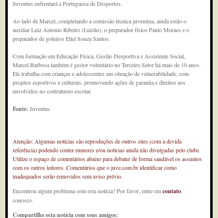
Juventus enfrentará a Portuguesa de Desportos.
Ao lado de Marcel, completando a comissão técnica juventina, ainda estão o
auxiliar Luiz Antonio Ribeiro (Luizão), o preparador físico Paulo Moraes e o
preparador de goleiros Eliel Souza Santos.
Com formação em Educação Física, Gestão Desportiva e Assistente Social,
Marcel Barbosa também é gestor voluntário no Terceiro Setor há mais de 10 anos.
Ele trabalha com crianças e adolescentes em situação de vulnerabilidade, com
projetos esportivos e culturais, promovendo ações de garantia e direitos aos
envolvidos no contraturno escolar.
Fonte:
Juventus
Atenção: Algumas notícias são reproduções de outros sites (com a devida
referência) podendo conter rumores e/ou notícias ainda não divulgadas pelo clube.
Utilize o espaço de comentários abaixo para debater de forma saudável os assuntos
com os outros leitores. Comentários que o juve.com.br identificar como
inadequados serão removidos sem aviso prévio.
Encontrou algum problema com esta notícia? Por favor, entre em
contato
conosco.
Compartilhe esta notícia com seus amigos: