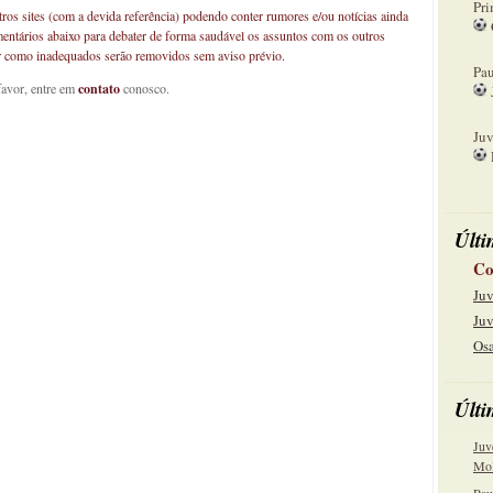
Pri
os sites (com a devida referência) podendo conter rumores e/ou notícias ainda
mentários abaixo para debater de forma saudável os assuntos com os outros
08
car como inadequados serão removidos sem aviso prévio.
Pau
favor, entre em
contato
conosco.
15
Juv
22
Últi
Co
Juv
Juv
Osa
Últi
Juv
Mol