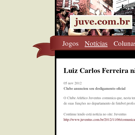
Jogos
Notícias
Coluna
Luiz Carlos Ferreira n
05 nov 2012
Clube anunciou seu desligamento oficial
O Clube Atlético Juventus comunica que, nesta terç
de suas funções no departamento de futebol profis
Continue lendo está notícia no site: Juventus
http://www.juventus.com.br/2012/11/06/comunicado