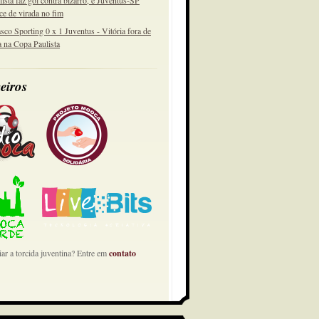
lista faz gol contra bizarro, e Juventus-SP
ce de virada no fim
sco Sporting 0 x 1 Juventus - Vitória fora de
a na Copa Paulista
eiros
ar a torcida juventina? Entre em
contato