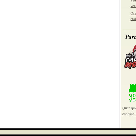
Pau
ven
Osa
cas
Parc
Quer apoi
conosco.