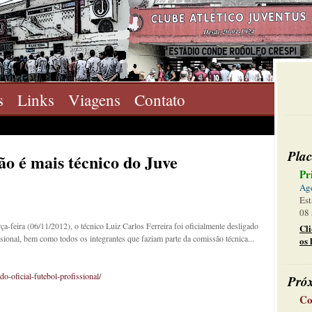
s
Links
Viagens
Contato
Plac
ão é mais técnico do Juve
Pr
Ag
Est
08 
a-feira (06/11/2012), o técnico Luiz Carlos Ferreira foi oficialmente desligado
Cl
sional, bem como todos os integrantes que faziam parte da comissão técnica...
os 
-oficial-futebol-profissional/
Pró
Co