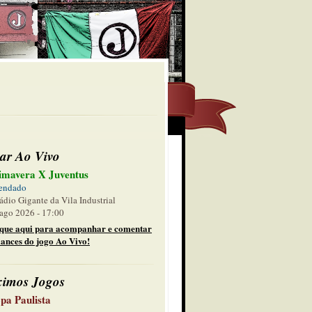
ar Ao Vivo
imavera X Juventus
endado
ádio Gigante da Vila Industrial
ago 2026 - 17:00
ique aqui para acompanhar e comentar
lances do jogo Ao Vivo!
ximos Jogos
pa Paulista