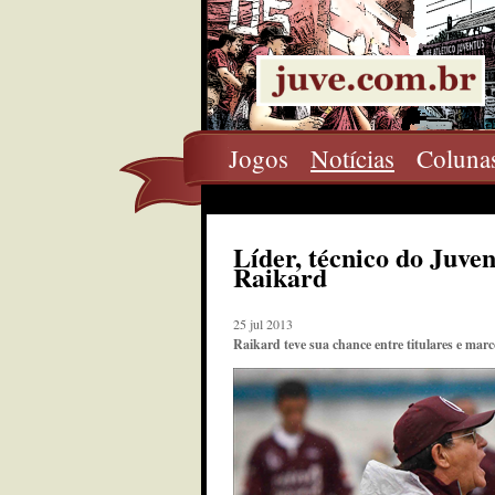
Jogos
Notícias
Coluna
Líder, técnico do Juven
Raikard
25 jul 2013
Raikard teve sua chance entre titulares e marc