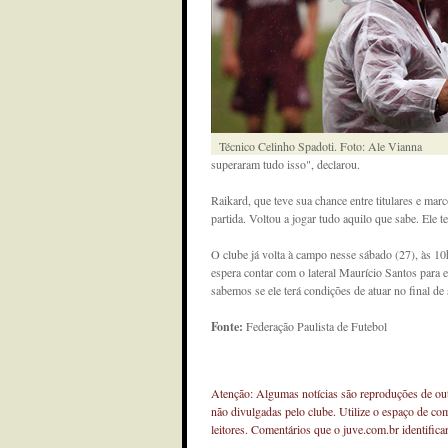
Técnico Celinho Spadoti. Foto: Ale Vianna
superaram tudo isso", declarou.
Raikard, que teve sua chance entre titulares e mar
partida. Voltou a jogar tudo aquilo que sabe. Ele 
O clube já volta à campo nesse sábado (27), às 10
espera contar com o lateral Maurício Santos para e
sabemos se ele terá condições de atuar no final de
Fonte:
Federação Paulista de Futebol
Atenção: Algumas notícias são reproduções de outr
não divulgadas pelo clube. Utilize o espaço de co
leitores. Comentários que o juve.com.br identifi