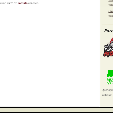
Pau
favor, entre em
contato
conosco.
ven
Osa
cas
Parc
Quer apoi
conosco.