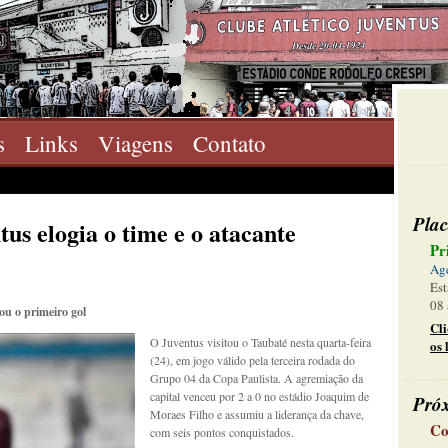
s
Links
Viagens
Contato
Plac
tus elogia o time e o atacante
Pr
Ag
Est
08 
ou o primeiro gol
Cl
O Juventus visitou o Taubaté nesta quarta-feira
os 
(24), em jogo válido pela terceira rodada do
Grupo 04 da Copa Paulista. A agremiação da
capital venceu por 2 a 0 no estádio Joaquim de
Pró
Moraes Filho e assumiu a liderança da chave,
Co
com seis pontos conquistados.