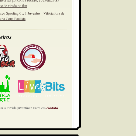
lista faz gol contra bizarro, e Juventus-SP
ce de virada no fim
sco Sporting 0 x 1 Juventus - Vitória fora de
a na Copa Paulista
eiros
ar a torcida juventina? Entre em
contato