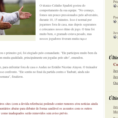
Pri
O técnico Celinho Spadoti gostou do
comportamento da sua equipe. "No começo,
08
fomos um pouco pressionados pelo adversário,
Pau
durante 10, 15 minutos. Isso é normal por
jogarmos fora de casa, mas depois seguramos
15
e colocamos nosso ritmo de jogo. O time foi
Juv
muito bem, o gramado estava pesado, mas
nossos jogadores tiveram muita raça e
22
cou o primeiro gol, foi elogiado pelo comandante. "Ele participou muito bem da
Últi
tem muita qualidade, principalmente em jogadas pelo alto", emendou.
Co
h, para enfrentar fora de casa o Audax no Estádio Nicolau Alayon. O treinador
Juv
sse confronto. "Ele sentiu no final da partida contra o Taubaté, ainda não
 semana", finalizou.
Juv
Osa
Últi
os sites (com a devida referência) podendo conter rumores e/ou notícias ainda
Juv
mentários abaixo para debater de forma saudável os assuntos com os outros
Mol
car como inadequados serão removidos sem aviso prévio.