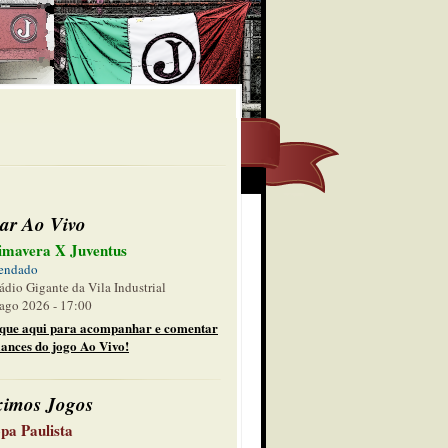
ar Ao Vivo
imavera X Juventus
endado
ádio Gigante da Vila Industrial
ago 2026 - 17:00
ique aqui para acompanhar e comentar
lances do jogo Ao Vivo!
ximos Jogos
pa Paulista