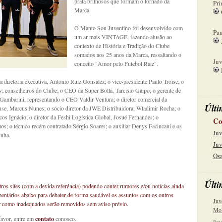
prata brilhosos que formam o tornado da
Pri
Marca.
08
O Manto Sou Juventino foi desenvolvido com
Pau
um ar mais VINTAGE, fazendo alusão ao
contexto de História e Tradição do Clube
15
somados aos 25 anos da Marca, ressaltando o
Juv
conceito "Amor pelo Futebol Raiz".
22
a diretoria executiva, Antonio Ruiz Gonsalez; o vice-presidente Paulo Troise; o
v; conselheiros do Clube; o CEO da Super Bolla, Tarcisio Gaipo; o gerente de
ambarini, representando o CEO Valdir Ventura; o diretor comercial da
Últi
use, Marcus Nunes; o sócio diretor da JWE Distribuidora, Wladimir Rocha; o
os Ignácio; o diretor da Feshi Logística Global, Josué Fernandes; o
Co
s; o técnico recém contratado Sérgio Soares; o auxiliar Denys Facincani e os
Juv
inha.
Juv
Osa
Últi
os sites (com a devida referência) podendo conter rumores e/ou notícias ainda
mentários abaixo para debater de forma saudável os assuntos com os outros
Juv
car como inadequados serão removidos sem aviso prévio.
Mol
favor, entre em
contato
conosco.