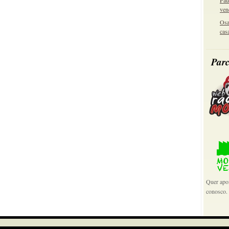
Pau
ven
Osa
cas
Parc
Quer apoi
conosco.