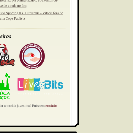
lista faz gol contra bizarro, e Juventus-SP
ce de virada no fim
sco Sporting 0 x 1 Juventus - Vitória fora de
a na Copa Paulista
eiros
ar a torcida juventina? Entre em
contato