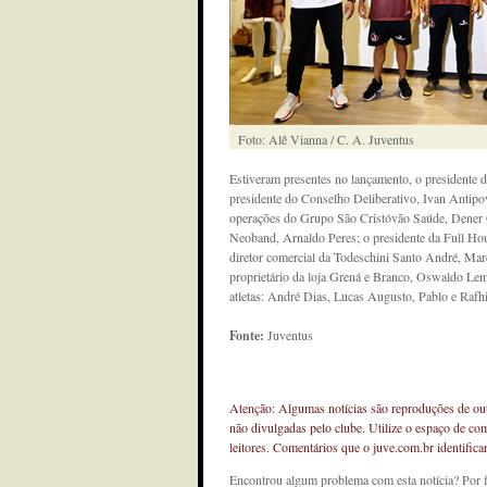
Foto: Alê Vianna / C. A. Juventus
Estiveram presentes no lançamento, o presidente d
presidente do Conselho Deliberativo, Ivan Antipo
operações do Grupo São Cristóvão Saúde, Dener G
Neoband, Arnaldo Peres; o presidente da Full Ho
diretor comercial da Todeschini Santo André, Marc
proprietário da loja Grená e Branco, Oswaldo Lemo
atletas: André Dias, Lucas Augusto, Pablo e Rafh
Fonte:
Juventus
Atenção: Algumas notícias são reproduções de outr
não divulgadas pelo clube. Utilize o espaço de co
leitores. Comentários que o juve.com.br identifi
Encontrou algum problema com esta notícia? Por 