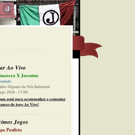
ar Ao Vivo
imavera X Juventus
endado
ádio Gigante da Vila Industrial
ago 2026 - 17:00
ique aqui para acompanhar e comentar
lances do jogo Ao Vivo!
ximos Jogos
pa Paulista