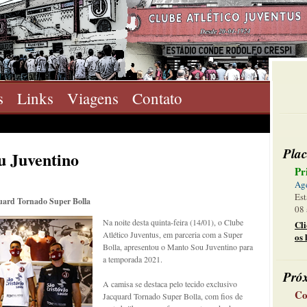
s
Links
Viagens
Contato
Plac
 Juventino
Pr
Ag
Est
cquard Tornado Super Bolla
08 
Na noite desta quinta-feira (14/01), o Clube
Cl
Atlético Juventus, em parceria com a Super
os 
Bolla, apresentou o Manto Sou Juventino para
a temporada 2021.
Pró
A camisa se destaca pelo tecido exclusivo
Co
Jacquard Tornado Super Bolla, com fios de