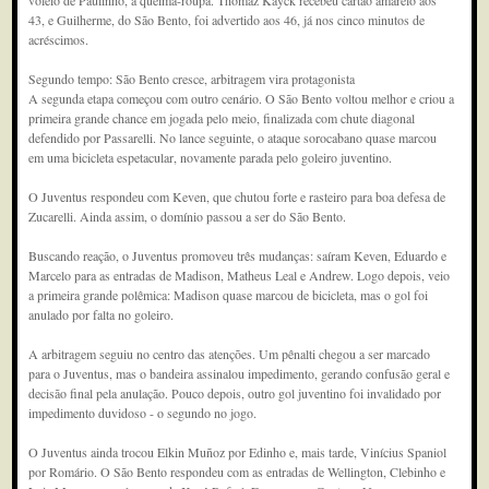
voleio de Paulinho, à queima-roupa. Thomaz Kayck recebeu cartão amarelo aos
43, e Guilherme, do São Bento, foi advertido aos 46, já nos cinco minutos de
acréscimos.
Segundo tempo: São Bento cresce, arbitragem vira protagonista
A segunda etapa começou com outro cenário. O São Bento voltou melhor e criou a
primeira grande chance em jogada pelo meio, finalizada com chute diagonal
defendido por Passarelli. No lance seguinte, o ataque sorocabano quase marcou
em uma bicicleta espetacular, novamente parada pelo goleiro juventino.
O Juventus respondeu com Keven, que chutou forte e rasteiro para boa defesa de
Zucarelli. Ainda assim, o domínio passou a ser do São Bento.
Buscando reação, o Juventus promoveu três mudanças: saíram Keven, Eduardo e
Marcelo para as entradas de Madison, Matheus Leal e Andrew. Logo depois, veio
a primeira grande polêmica: Madison quase marcou de bicicleta, mas o gol foi
anulado por falta no goleiro.
A arbitragem seguiu no centro das atenções. Um pênalti chegou a ser marcado
para o Juventus, mas o bandeira assinalou impedimento, gerando confusão geral e
decisão final pela anulação. Pouco depois, outro gol juventino foi invalidado por
impedimento duvidoso - o segundo no jogo.
O Juventus ainda trocou Elkin Muñoz por Edinho e, mais tarde, Vinícius Spaniol
por Romário. O São Bento respondeu com as entradas de Wellington, Clebinho e