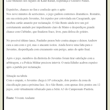
Luiz Menezes nos lugares de Kauê Rafael, Esperança e Gustavo Nunes.
Expulsões, chances no fim e confusão após o apito
Nos nove minutos de acréscimos, o jogo ganhou contornos dramáticos. Romário,
em sua estreia pelo Juventus, foi expulso por cotovelada em Casagrande, que
recebeu cartão amarelo por reclamação. O São Bento ainda teve um gol
corretamente anulado por impedimento claro de Mateo e desperdiçou grande
chance com Clebinho, que finalizou fraco, livre, para defesa do goleiro.
No possível último lance, Paulinho puxou belo contra-ataque e deixou Andrew
cara a cara com o gol, mas o atacante isolou. Ainda houve uma falta para o
Juventus, desperdiçada com cruzamento sem perigo, antes do apito final.
Após o jogo, membros da diretoria do Juventus foram tirar satisfação com a
arbitragem, e a Polícia Militar precisou intervir. O meia Edinho acabou expulso
após a partida por reclamação.
Situação na tabela
Com o empate, o Juventus chega à 10ª colocação, dois pontos da zona de
classificação para a próxima fase. Já o São Bento, com apenas dois pontos em 12
jogos, está virtualmente rebaixado para a Série A3 do Campeonato Paulista.
Fonte:
Vivente Andante