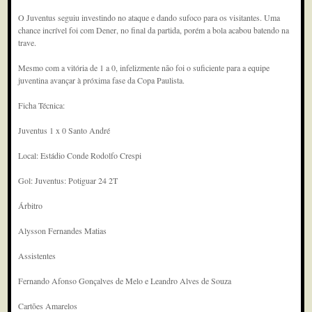
O Juventus seguiu investindo no ataque e dando sufoco para os visitantes. Uma
chance incrível foi com Dener, no final da partida, porém a bola acabou batendo na
trave.
Mesmo com a vitória de 1 a 0, infelizmente não foi o suficiente para a equipe
juventina avançar à próxima fase da Copa Paulista.
Ficha Técnica:
Juventus 1 x 0 Santo André
Local: Estádio Conde Rodolfo Crespi
Gol: Juventus: Potiguar 24 2T
Árbitro
Alysson Fernandes Matias
Assistentes
Fernando Afonso Gonçalves de Melo e Leandro Alves de Souza
Cartões Amarelos