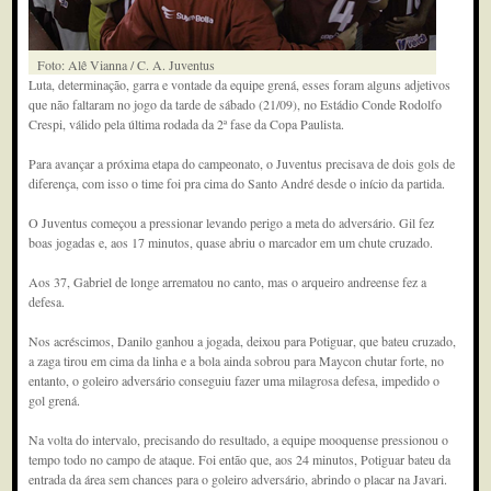
Foto: Alê Vianna / C. A. Juventus
Luta, determinação, garra e vontade da equipe grená, esses foram alguns adjetivos
que não faltaram no jogo da tarde de sábado (21/09), no Estádio Conde Rodolfo
Crespi, válido pela última rodada da 2ª fase da Copa Paulista.
Para avançar a próxima etapa do campeonato, o Juventus precisava de dois gols de
diferença, com isso o time foi pra cima do Santo André desde o início da partida.
O Juventus começou a pressionar levando perigo a meta do adversário. Gil fez
boas jogadas e, aos 17 minutos, quase abriu o marcador em um chute cruzado.
Aos 37, Gabriel de longe arrematou no canto, mas o arqueiro andreense fez a
defesa.
Nos acréscimos, Danilo ganhou a jogada, deixou para Potiguar, que bateu cruzado,
a zaga tirou em cima da linha e a bola ainda sobrou para Maycon chutar forte, no
entanto, o goleiro adversário conseguiu fazer uma milagrosa defesa, impedido o
gol grená.
Na volta do intervalo, precisando do resultado, a equipe mooquense pressionou o
tempo todo no campo de ataque. Foi então que, aos 24 minutos, Potiguar bateu da
entrada da área sem chances para o goleiro adversário, abrindo o placar na Javari.