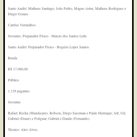
Santo André: Matheus Santiago, João Pedro, Magno Artur, Matheus Rodrigues e
Diego Gomes.
Cartões Vermelhos:
Juventus: Preparador Físico - Marcio dos Santos Leite
Santo André: Preparador Físico - Rogerio Lopes Santos
Renda
R$ 17.080,00
Público
1.129 pagantes
Juventus
Rafael; Rocha (Mandacaru), Robson, Diego Sacoman e Paulo Henrique; Alê, Gil,
Gabriel (Dener) e Potiguar; Gabriel e Danilo (Fernando).
Técnico: Alex Alves.