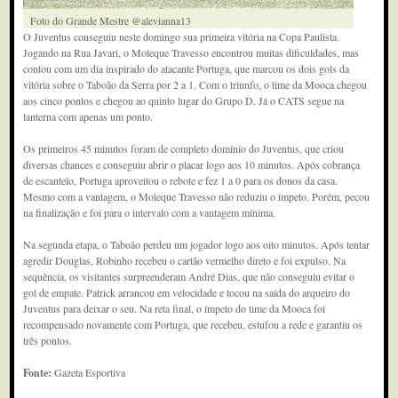
Foto do Grande Mestre @alevianna13
O Juventus conseguiu neste domingo sua primeira vitória na Copa Paulista.
Jogando na Rua Javari, o Moleque Travesso encontrou muitas dificuldades, mas
contou com um dia inspirado do atacante Portuga, que marcou os dois gols da
vitória sobre o Taboão da Serra por 2 a 1. Com o triunfo, o time da Mooca chegou
aos cinco pontos e chegou ao quinto lugar do Grupo D. Já o CATS segue na
lanterna com apenas um ponto.
Os primeiros 45 minutos foram de completo domínio do Juventus, que criou
diversas chances e conseguiu abrir o placar logo aos 10 minutos. Após cobrança
de escanteio, Portuga aproveitou o rebote e fez 1 a 0 para os donos da casa.
Mesmo com a vantagem, o Moleque Travesso não reduziu o ímpeto. Porém, pecou
na finalização e foi para o intervalo com a vantagem mínima.
Na segunda etapa, o Taboão perdeu um jogador logo aos oito minutos. Após tentar
agredir Douglas, Robinho recebeu o cartão vermelho direto e foi expulso. Na
sequência, os visitantes surpreenderam André Dias, que não conseguiu evitar o
gol de empate. Patrick arrancou em velocidade e tocou na saída do arqueiro do
Juventus para deixar o seu. Na reta final, o ímpeto do time da Mooca foi
recompensado novamente com Portuga, que recebeu, estufou a rede e garantiu os
três pontos.
Fonte:
Gazeta Esportiva