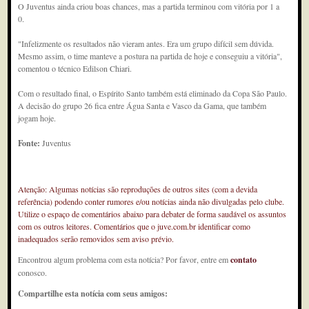
O Juventus ainda criou boas chances, mas a partida terminou com vitória por 1 a
0.
"Infelizmente os resultados não vieram antes. Era um grupo difícil sem dúvida.
Mesmo assim, o time manteve a postura na partida de hoje e conseguiu a vitória",
comentou o técnico Edilson Chiari.
Com o resultado final, o Espírito Santo também está eliminado da Copa São Paulo.
A decisão do grupo 26 fica entre Água Santa e Vasco da Gama, que também
jogam hoje.
Fonte:
Juventus
Atenção: Algumas notícias são reproduções de outros sites (com a devida
referência) podendo conter rumores e/ou notícias ainda não divulgadas pelo clube.
Utilize o espaço de comentários abaixo para debater de forma saudável os assuntos
com os outros leitores. Comentários que o juve.com.br identificar como
inadequados serão removidos sem aviso prévio.
Encontrou algum problema com esta notícia? Por favor, entre em
contato
conosco.
Compartilhe esta notícia com seus amigos: