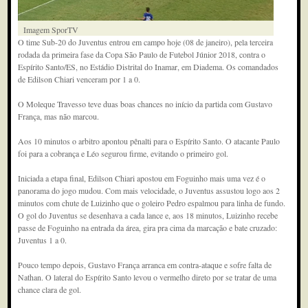
Imagem SporTV
O time Sub-20 do Juventus entrou em campo hoje (08 de janeiro), pela terceira
rodada da primeira fase da Copa São Paulo de Futebol Júnior 2018, contra o
Espírito Santo/ES, no Estádio Distrital do Inamar, em Diadema. Os comandados
de Edilson Chiari venceram por 1 a 0.
O Moleque Travesso teve duas boas chances no início da partida com Gustavo
França, mas não marcou.
Aos 10 minutos o arbitro apontou pênalti para o Espírito Santo. O atacante Paulo
foi para a cobrança e Léo segurou firme, evitando o primeiro gol.
Iniciada a etapa final, Edilson Chiari apostou em Foguinho mais uma vez é o
panorama do jogo mudou. Com mais velocidade, o Juventus assustou logo aos 2
minutos com chute de Luizinho que o goleiro Pedro espalmou para linha de fundo.
O gol do Juventus se desenhava a cada lance e, aos 18 minutos, Luizinho recebe
passe de Foguinho na entrada da área, gira pra cima da marcação e bate cruzado:
Juventus 1 a 0.
Pouco tempo depois, Gustavo França arranca em contra-ataque e sofre falta de
Nathan. O lateral do Espírito Santo levou o vermelho direto por se tratar de uma
chance clara de gol.